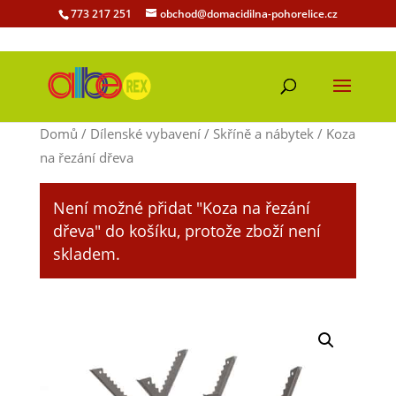
773 217 251
obchod@domacidilna-pohorelice.cz
Domů
/
Dílenské vybavení
/
Skříně a nábytek
/ Koza
na řezání dřeva
Není možné přidat "Koza na řezání
dřeva" do košíku, protože zboží není
skladem.