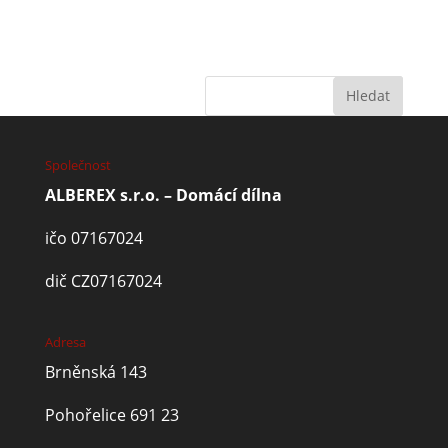
Společnost
ALBEREX s.r.o. – Domácí dílna
ičo 07167024
dič CZ07167024
Adresa
Brněnská 143
Pohořelice 691 23