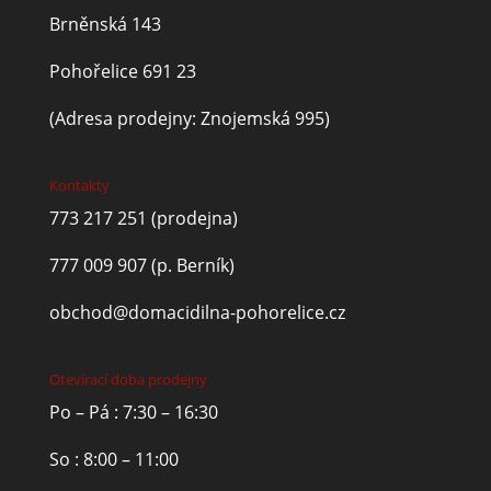
Brněnská 143
Pohořelice 691 23
(Adresa prodejny: Znojemská 995)
Kontakty
773 217 251
(prodejna)
777 009 907
(p. Berník)
obchod@domacidilna-pohorelice.cz
Otevírací doba prodejny
Po – Pá : 7:30 – 16:30
So : 8:00 – 11:00