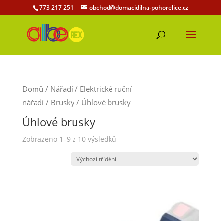
773 217 251
obchod@domacidilna-pohorelice.cz
Domů
/
Nářadí
/
Elektrické ruční
nářadí
/
Brusky
/ Úhlové brusky
Úhlové brusky
Zobrazeno 1–9 z 10 výsledků