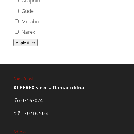
Graphite
Güde
Metabo
Narex
Apply filter
Společnost
ALBEREX s.r.o. – Domácí dílna
ičo 07167024
dič CZ07167024
Adresa