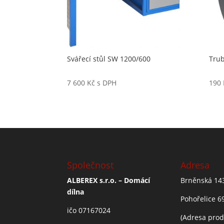
Svářecí stůl SW 1200/600
Trub
7 600
Kč
s DPH
190
Společnost
Adresa
ALBEREX s.r.o. – Domácí
Brněnská 14
dílna
Pohořelice 6
ičo 07167024
(Adresa prod