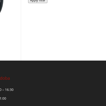
Apply filter
 doba
30 – 16:30
11:00