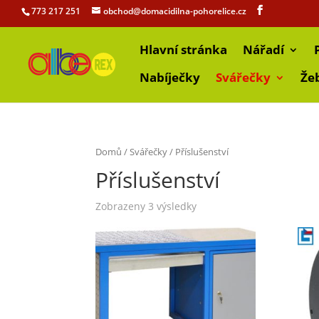
773 217 251
obchod@domacidilna-pohorelice.cz
Hlavní stránka
Nářadí
Nabíječky
Svářečky
Že
Domů
/
Svářečky
/ Příslušenství
Příslušenství
Zobrazeny 3 výsledky