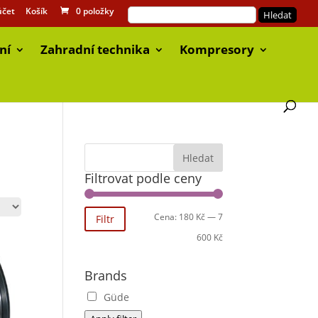
účet
Košík
0 položky
ní
Zahradní technika
Kompresory
Filtrovat podle ceny
Cena:
180 Kč
—
7
Filtr
600 Kč
Brands
Güde