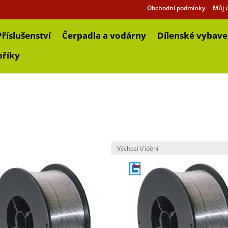
Obchodní podmínky
Můj 
Příslušenství
Čerpadla a vodárny
Dílenské vybave
bříky