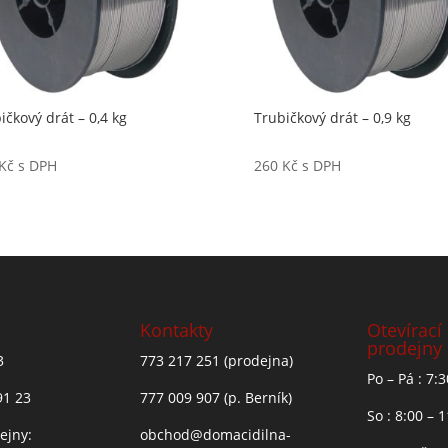
ičkový drát – 0,4 kg
Trubičkový drát – 0,9 kg
Kč
s DPH
260
Kč
s DPH
Kontakty
Otevírací
prodejny
3
773 217 251
(prodejna)
Po – Pá : 7:
91 23
777 009 907
(p. Berník)
So : 8:00 – 
ejny:
obchod@domacidilna-