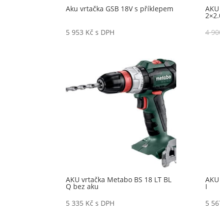
Aku vrtačka GSB 18V s příklepem
AKU 
2×2.
5 953
Kč
s DPH
4 9
AKU vrtačka Metabo BS 18 LT BL
AKU 
Q bez aku
I
5 335
Kč
s DPH
5 5