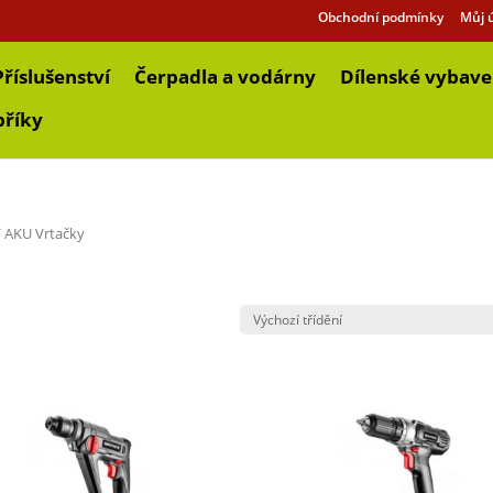
Obchodní podmínky
Můj 
Příslušenství
Čerpadla a vodárny
Dílenské vybave
bříky
 AKU Vrtačky