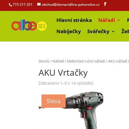
773 217 251
obchod@domacidilna-pohorelice.cz
Hlavní stránka
Nářadí
Nabíječky
Svářečky
Že
Domů
/
Nářadí
/
Elektrické ruční nářadí
/
AKU nářadí
/
AKU Vrtačky
Zobrazeno 1–9 z 14 výsledků
Sleva