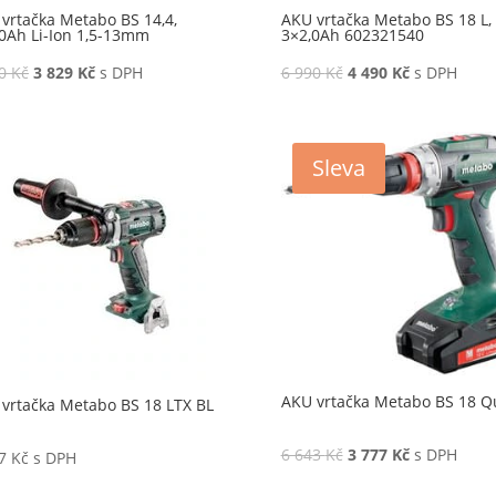
vrtačka Metabo BS 14,4,
AKU vrtačka Metabo BS 18 L,
0Ah Li-Ion 1,5-13mm
3×2,0Ah 602321540
00
Kč
3 829
Kč
s DPH
6 990
Kč
4 490
Kč
s DPH
Sleva
AKU vrtačka Metabo BS 18 Q
vrtačka Metabo BS 18 LTX BL
6 643
Kč
3 777
Kč
s DPH
67
Kč
s DPH