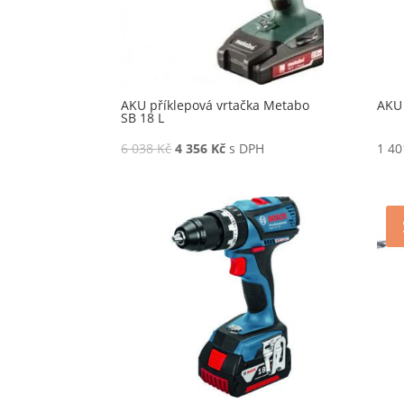
AKU příklepová vrtačka Metabo
AKU 
SB 18 L
6 038
Kč
4 356
Kč
s DPH
1 4