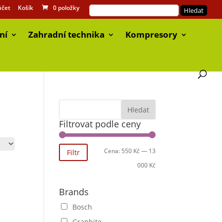
účet
Košík
0 položky
ní
Zahradní technika
Kompresory
Filtrovat podle ceny
Cena:
550 Kč
—
13
Filtr
000 Kč
Brands
Bosch
Graphite