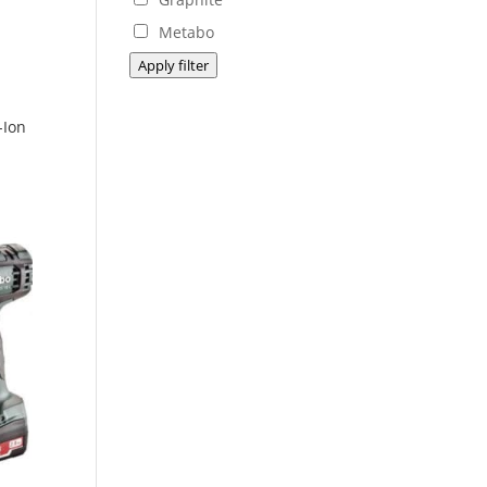
Metabo
Apply filter
-Ion