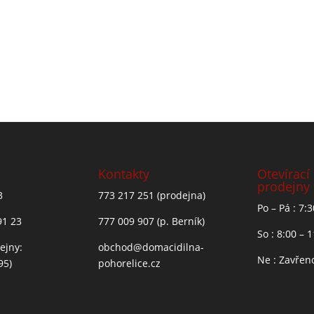
Kontakty
Otevírací
prodejny
3
773 217 251
(prodejna)
Po – Pá : 7:
91 23
777 009 907
(p. Berník)
So : 8:00 – 
ejny:
obchod@domacidilna-
Ne : Zavřen
95)
pohorelice.cz