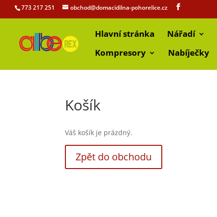
773 217 251
obchod@domacidilna-pohorelice.cz
Hlavní stránka
Nářadí
Kompresory
Nabíječky
Košík
Váš košík je prázdný.
Zpět do obchodu