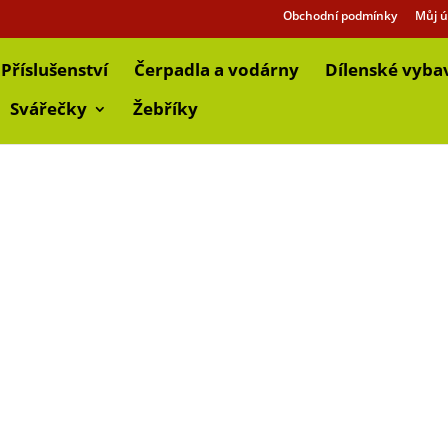
Obchodní podmínky
Můj ú
Příslušenství
Čerpadla a vodárny
Dílenské vyba
Svářečky
Žebříky