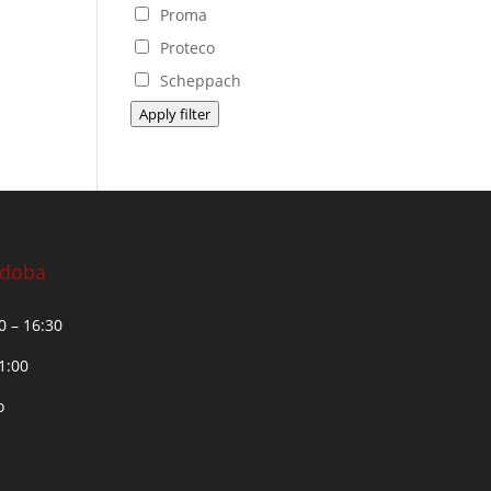
Proma
Proteco
Scheppach
Apply filter
 doba
30 – 16:30
11:00
o