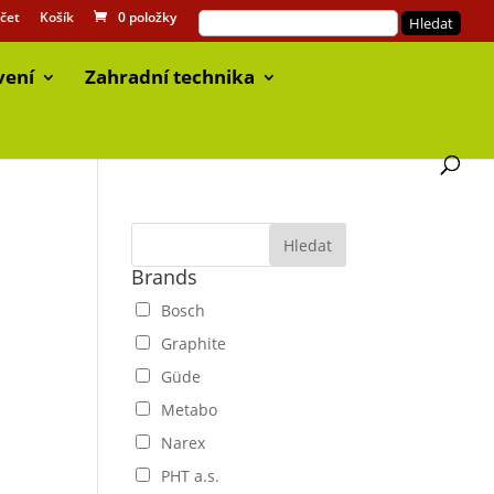
čet
Košík
0 položky
vení
Zahradní technika
Brands
Bosch
Graphite
Güde
Metabo
Narex
PHT a.s.