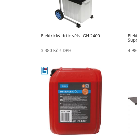
Elektrický drtič větví GH 2400
Elek
Supe
3 380
Kč
s DPH
4 9