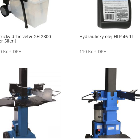
trický drtič větví GH 2800
Hydraulický olej HLP 46 1L
r Silent
80
Kč
s DPH
110
Kč
s DPH