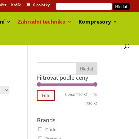
účet
Košík
0 položky
ní
Zahradní technika
Kompresory
Filtrovat podle ceny
Cena:
110 Kč
—
16
Filtr
730 Kč
Brands
Güde
Proteco