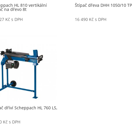
ppach HL 810 vertikální
Štípač dřeva DHH 1050/10 TP
ač na dřevo 8t
727
Kč
s DPH
16 490
Kč
s DPH
ač dříví Scheppach HL 760 LS,
50
Kč
s DPH