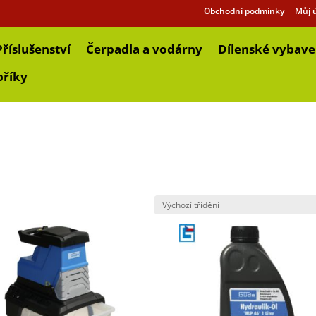
Obchodní podmínky
Můj 
Příslušenství
Čerpadla a vodárny
Dílenské vybave
bříky