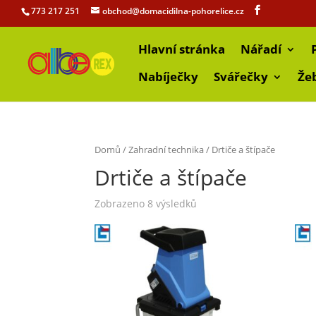
773 217 251
obchod@domacidilna-pohorelice.cz
Hlavní stránka
Nářadí
Nabíječky
Svářečky
Že
Domů
/
Zahradní technika
/ Drtiče a štípače
Drtiče a štípače
Zobrazeno 8 výsledků