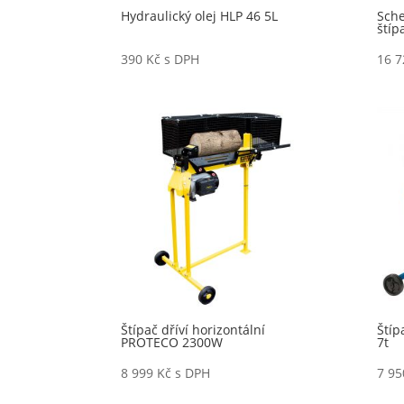
Hydraulický olej HLP 46 5L
Sche
štíp
390
Kč
s DPH
16 
Štípač dříví horizontální
Štíp
PROTECO 2300W
7t
8 999
Kč
s DPH
7 9