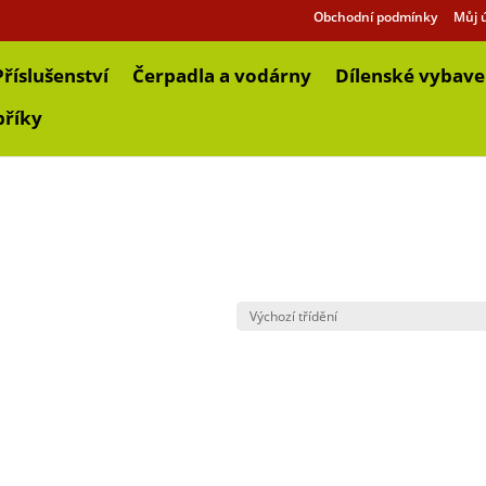
Obchodní podmínky
Můj 
Příslušenství
Čerpadla a vodárny
Dílenské vybave
bříky