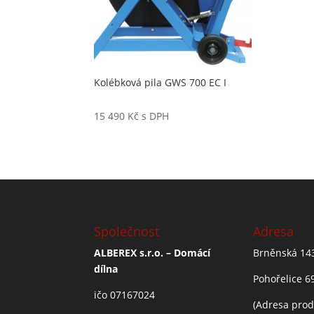
Kolébková pila GWS 700 EC I
15 490
Kč
s DPH
Společnost
Adresa
ALBEREX s.r.o. – Domácí
Brněnská 14
dílna
Pohořelice 6
ičo 07167024
(Adresa prod