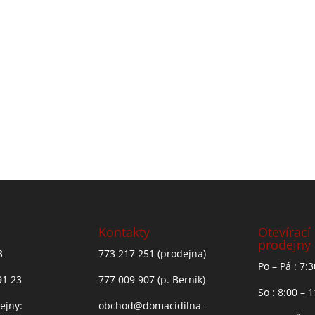
Kontakty
Otevírací
prodejny
3
773 217 251
(prodejna)
Po – Pá : 7:
91 23
777 009 907
(p. Berník)
So : 8:00 – 
ejny:
obchod@domacidilna-