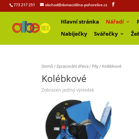
773 217 251
obchod@domacidilna-pohorelice.cz
Hlavní stránka
Nářadí
Nabíječky
Svářečky
Že
Domů
/
Zpracování dřeva
/
Pily
/ Kolébkové
Kolébkové
Zobrazen jediný výsledek