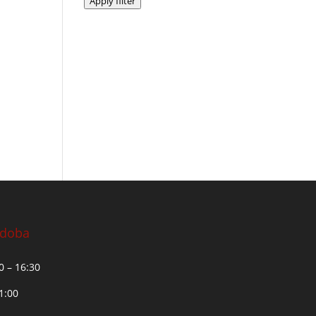
Apply filter
 doba
30 – 16:30
11:00