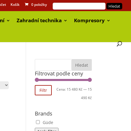
účet
Košík
0 položky
ní
Zahradní technika
Kompresory
Filtrovat podle ceny
Cena:
15 480 Kč
—
15
Filtr
490 Kč
Brands
Güde