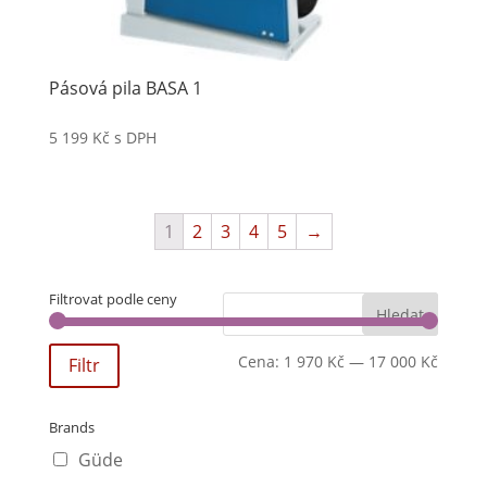
Pásová pila BASA 1
5 199
Kč
s DPH
1
2
3
4
5
→
Filtrovat podle ceny
Cena:
1 970 Kč
—
17 000 Kč
Filtr
Brands
Güde