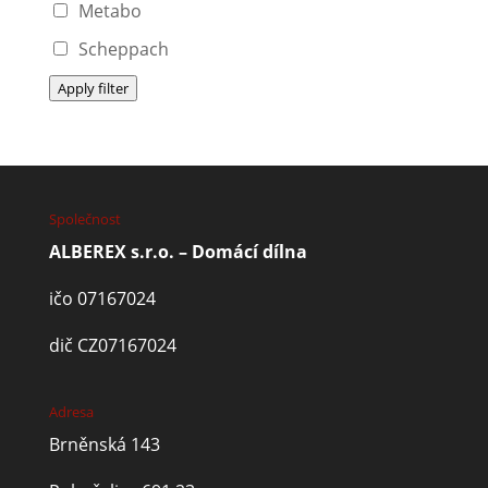
Metabo
Scheppach
Apply filter
Společnost
ALBEREX s.r.o. – Domácí dílna
ičo 07167024
dič CZ07167024
Adresa
Brněnská 143