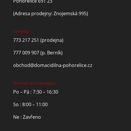
Pohořelice 691 23
(Adresa prodejny: Znojemská 995)
Kontakty
773 217 251
(prodejna)
777 009 907
(p. Berník)
obchod@domacidilna-pohorelice.cz
Otevírací doba prodejny
Po – Pá : 7:30 – 16:30
So : 8:00 – 11:00
Ne : Zavřeno