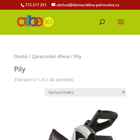
773 217 251
obchod@domacidilna-pohorelice.cz
Domů
/
Zpracování dřeva
/ Pily
Pily
Zobrazeno 1–9 z 40 výsledků