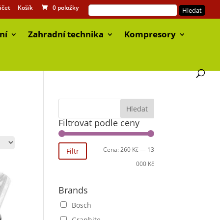
účet
Košík
0 položky
ní
Zahradní technika
Kompresory
Filtrovat podle ceny
Cena:
260 Kč
—
13
Filtr
000 Kč
Brands
Bosch
Graphite