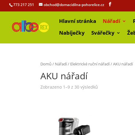
773 217 251
obchod@domacidilna-pohorelice.cz
Hlavní stránka
Nářadí
Nabíječky
Svářečky
Že
Domů
/
Nářadí
/
Elektrické ruční nářadí
/ AKU nářadí
AKU nářadí
Zobrazeno 1–9 z 30 výsledků