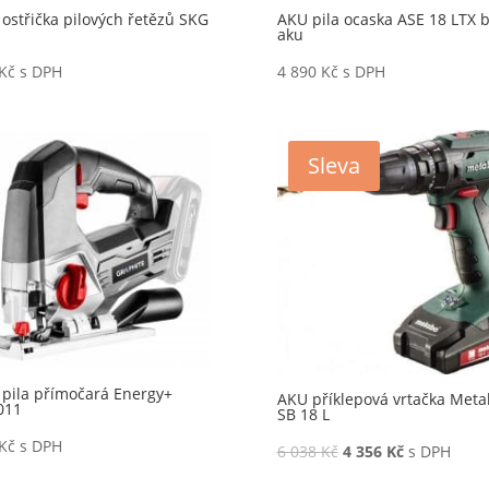
ostřička pilových řetězů SKG
AKU pila ocaska ASE 18 LTX 
aku
Kč
s DPH
4 890
Kč
s DPH
Sleva
pila přímočará Energy+
AKU příklepová vrtačka Met
011
SB 18 L
Kč
s DPH
6 038
Kč
4 356
Kč
s DPH