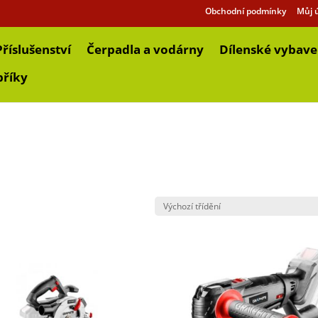
Obchodní podmínky
Můj 
Příslušenství
Čerpadla a vodárny
Dílenské vybave
bříky