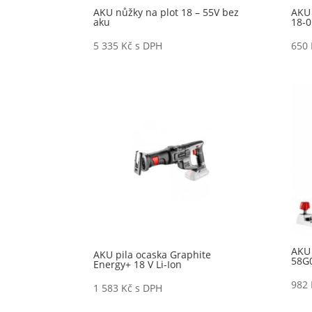
AKU nůžky na plot 18 – 55V bez
AKU 
aku
18-0
5 335
Kč
s DPH
650
AKU 
AKU pila ocaska Graphite
58G
Energy+ 18 V Li-Ion
982
1 583
Kč
s DPH