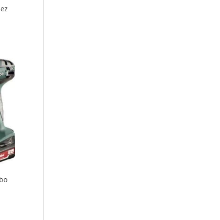
bez
abo