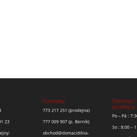
Kontakty
Otevírací
prodejny
3
773 217 251
(prodejna)
Po – Pá : 7:
91 23
777 009 907
(p. Berník)
So : 8:00 – 
ejny:
obchod@domacidilna-