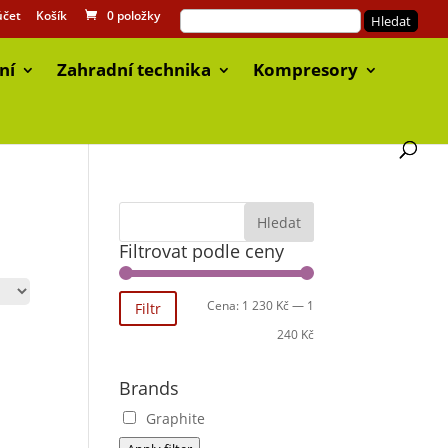
účet
Košík
0 položky
ní
Zahradní technika
Kompresory
Filtrovat podle ceny
Cena:
1 230 Kč
—
1
Filtr
240 Kč
Brands
Graphite