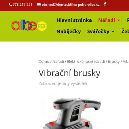
773 217 251
obchod@domacidilna-pohorelice.cz
Hlavní stránka
Nářadí
Nabíječky
Svářečky
Že
Domů
/
Nářadí
/
Elektrické ruční nářadí
/
Brusky
/ Vib
Vibrační brusky
Zobrazen jediný výsledek