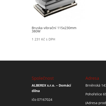
Bruska vibrační 115x230mm
380W
1 231
Kč
s DPH
Společnost
Adresa
ALBEREX s.r.o. – Domácí
Brněnská 14
dílna
Pohořelice 6
ičo 07167024
(Adresa prod