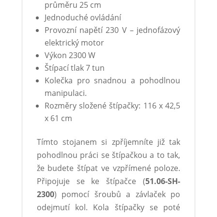
průměru 25 cm
Jednoduché ovládání
Provozní napětí 230 V – jednofázový
elektrický motor
Výkon 2300 W
Štípací tlak 7 tun
Kolečka pro snadnou a pohodlnou
manipulaci.
Rozměry složené štípačky: 116 x 42,5
x 61 cm
Tímto stojanem si zpříjemníte již tak
pohodlnou práci se štípačkou a to tak,
že budete štípat ve vzpřímené poloze.
Připojuje se ke štípačce (
51.06-SH-
2300
) pomocí šroubů a závlaček po
odejmutí kol. Kola štípačky se poté