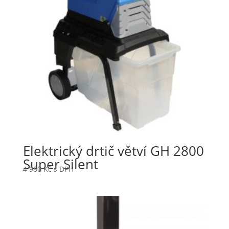
Elektrický drtič větví GH 2800
Super Silent
4 980
Kč
s DPH