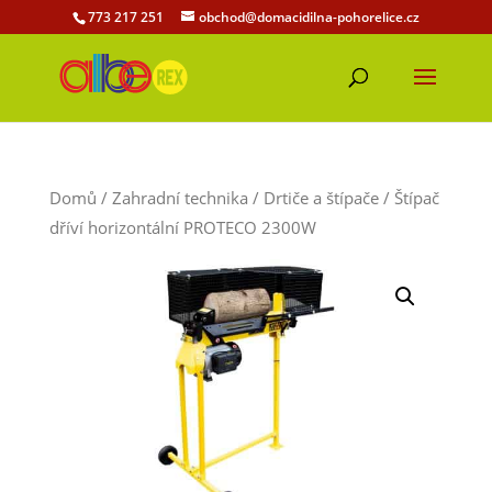
773 217 251
obchod@domacidilna-pohorelice.cz
Domů
/
Zahradní technika
/
Drtiče a štípače
/ Štípač
dříví horizontální PROTECO 2300W