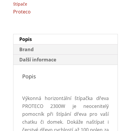
štípače
Proteco
Popis
Brand
Další informace
Popis
Výkonná horizontální štípačka dřeva
PROTECO 2300W je neocenitelý
pomocník při štípání dřeva pro vaší
chatku či domek. Dokáže naštípat i
čerstvé dřevo rychlostí až 100 polen za