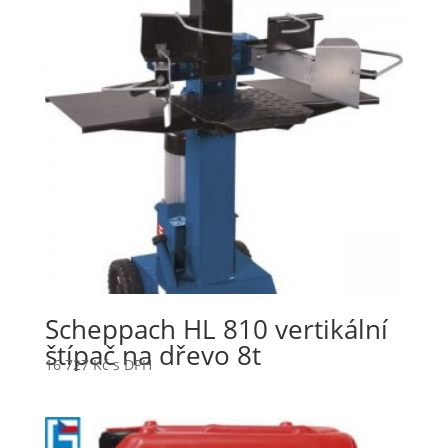
Scheppach HL 810 vertikální
štípač na dřevo 8t
16 727
Kč
s DPH