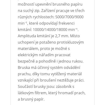
možností upevnění brusného papíru
na suchý zip. Zařízení pracuje ve třech
různých rychlostech: 5000/7000/9000
min⁻¹, které odpovídají frekvenci
kmitání: 10000/14000/18000 min⁻¹.
Amplituda kmitání je 2,7 mm. Místo
uchopení je potaženo protiskluzovým
materiálem, proto je možné s
elektrickým nářadím pracovat
bezpečně a pohodlně i jednou rukou.
Bruska má účinný systém odvádění
prachu, díky tomu vytěžený materiál
vznikající při broušení neztěžuje práci.
Součástí brusky jsou: zásobník s
látkovým filtrem, který hromadí prach,
a brusný papír.