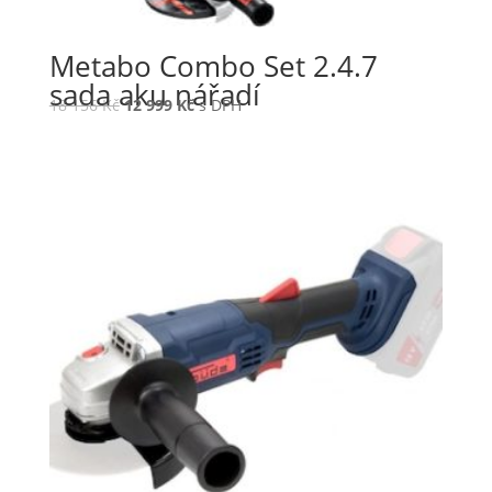
Metabo Combo Set 2.4.7
sada aku nářadí
18 156
Kč
12 999
Kč
s DPH