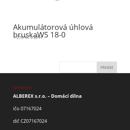
Akumulátorová úhlová
bruskaWS 18-0
1 270
Kč
s DPH
Společnost
ALBEREX s.r.o. – Domácí dílna
ičo 07167024
dič CZ07167024