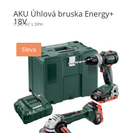
AKU Úhlová bruska Energy+
18V
1 247
Kč
s DPH
Sleva