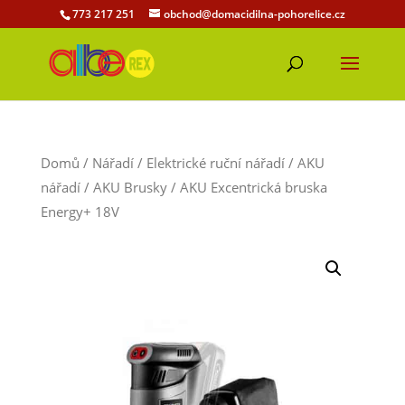
773 217 251
obchod@domacidilna-pohorelice.cz
Domů
/
Nářadí
/
Elektrické ruční nářadí
/
AKU
nářadí
/
AKU Brusky
/ AKU Excentrická bruska
Energy+ 18V