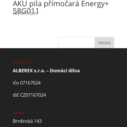
AKU pila přímočará Energy+
58G011
982
Kč
s DPH
Společnost
ALBEREX s.r.o. – Domácí dílna
ičo 07167024
dič CZ07167024
Adresa
Brněnská 143