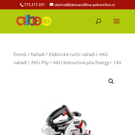
773 217 251
obchod@domacidilna-pohorelice.cz
Domů
/
Nářadí
/
Elektrické ruční nářadí
/
AKU
nářadí
/
AKU Pily
/ AKU Kotoučová pila Energy+ 18V