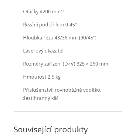
Otáčky 4200 min⁻¹
Řezání pod úhlem 0-45º
Hloubka řezu 48/36 mm (90/45º)
Laserový ukazatel
Rozměry zařízení (D×V) 325 × 260 mm
Hmotnost 2,5 kg
Příslušenství: rovnoběžné vodítko,
šestihranný klíč
Související produkty