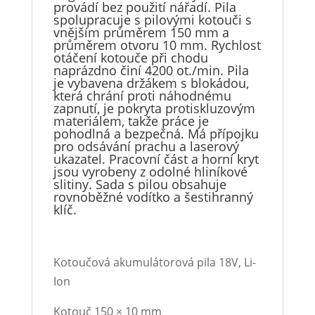
provádí bez použití nářadí. Pila
spolupracuje s pilovými kotouči s
vnějším průměrem 150 mm a
průměrem otvoru 10 mm. Rychlost
otáčení kotouče při chodu
naprázdno činí 4200 ot./min. Pila
je vybavena držákem s blokádou,
která chrání proti náhodnému
zapnutí, je pokryta protiskluzovým
materiálem, takže práce je
pohodlná a bezpečná. Má přípojku
pro odsávání prachu a laserový
ukazatel. Pracovní část a horní kryt
jsou vyrobeny z odolné hliníkové
slitiny. Sada s pilou obsahuje
rovnoběžné vodítko a šestihranný
klíč.
Kotoučová akumulátorová pila 18V, Li-
Ion
Kotouč 150 × 10 mm