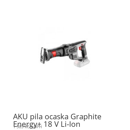
AKU pila ocaska Graphite
Energy+ 18 V Li-Ion
1 583
Kč
s DPH