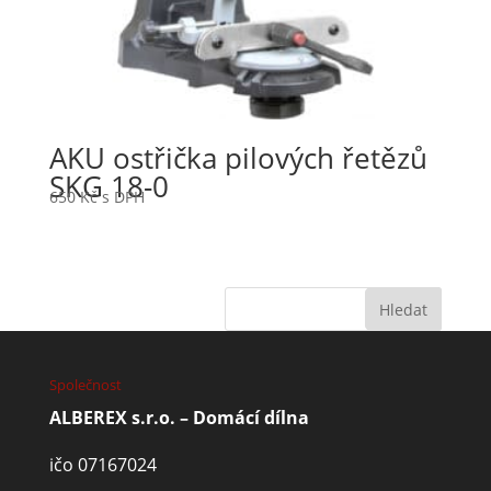
AKU ostřička pilových řetězů
SKG 18-0
650
Kč
s DPH
Společnost
ALBEREX s.r.o. – Domácí dílna
ičo 07167024