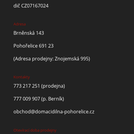
dič CZ07167024
Adresa
Brněnská 143
Pohořelice 691 23
(Adresa prodejny: Znojemská 995)
Kontakty
773 217 251
(prodejna)
777 009 907
(p. Berník)
obchod@domacidilna-pohorelice.cz
Otevírací doba prodejny