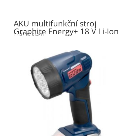
AKU multifunkční stroj
Graphite Energy+ 18 V Li-Ion
1 437
Kč
s DPH