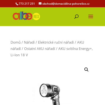
773 217 251
obchod@domacidilna-pohorelice.cz
Domů
/
Nářadí
/
Elektrické ruční nářadí
/
AKU
nářadí
/
Ostatní AKU nářadí
/ AKU svítilna Energy+,
Li-Ion 18 V