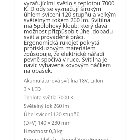
vyzařujícími světlo s teplotou 7000
K. Diody se vyznačují širokým
úhlem svícení 120 stupňů a velkým
světelným tokem 260 lm. Svítilna
má 5polohový kloub, který dává
možnost přizpůsobit úhel dopadu
světla prováděné práci.
Ergonomická rukojeť pokrytá
protiskluzovým materiálem
způsobuje, že elektrické nářadí
pevně spočívá v ruce. Svítilna je
navíc vybavena kovovým háčkem
na opasek.
Akumulátorová svítilna 18V, Li-Ion
3 × LED
Teplota světla 7000 K
Světelný tok 260 lm
Úhel svícení 120 stupňů
(D×V) 140 × 230 mm
Hmotnost 0,3 kg
Kompatibilní s akumulátory Energy+