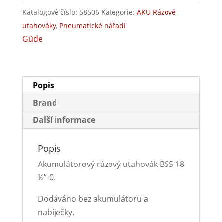
Katalogové číslo:
58506
Kategorie:
AKU Rázové
utahováky
,
Pneumatické nářadí
Güde
Popis
Brand
Další informace
Popis
Akumulátorový rázový utahovák BSS 18
½”-0.
Dodáváno bez akumulátoru a
nabíječky.