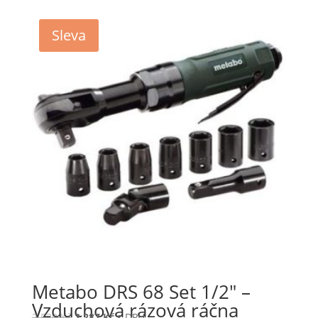
Sleva
Metabo DRS 68 Set 1/2″ –
Vzduchová rázová ráčna
2 520
Kč
2 287
Kč
s DPH