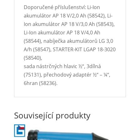
Doporučené příslušenství: Li-Ion
akumulátor AP 18 V/2,0 Ah (58542), Li-
Ion akumulátor AP 18 V/3,0 Ah (58543),
Li-Ion akumulátor AP 18 V/4,0 Ah
(58544), nabíječka akumulátorů LG 3,0
A/h (58547), STARTER-KIT LGAP 18-3020
(58540),
sada nástrčných hlavic ½“, 3dílná
(75131), přechodový adaptér ½“ – ¼“,
6hran (58236).
Související produkty