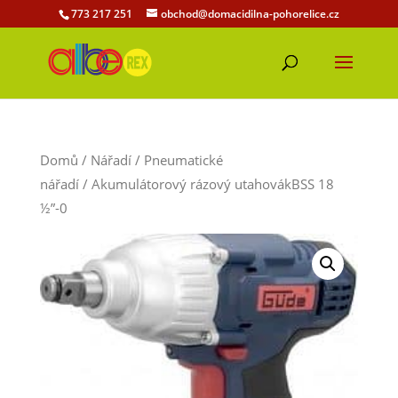
773 217 251
obchod@domacidilna-pohorelice.cz
Domů
/
Nářadí
/
Pneumatické
nářadí
/ Akumulátorový rázový utahovákBSS 18
½”-0