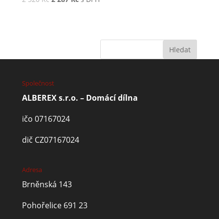
Společnost
ALBEREX s.r.o. – Domácí dílna
ičo 07167024
dič CZ07167024
Adresa
Brněnská 143
Pohořelice 691 23