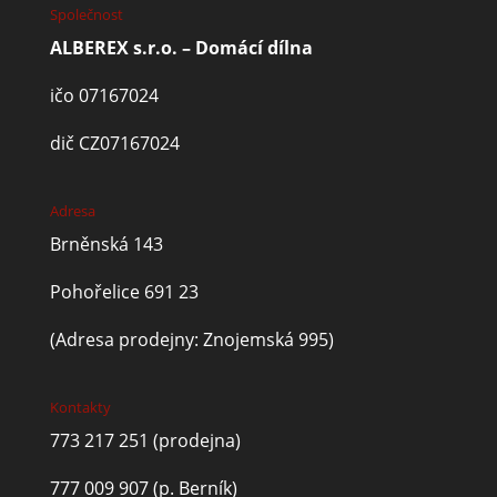
Společnost
ALBEREX s.r.o. – Domácí dílna
ičo 07167024
dič CZ07167024
Adresa
Brněnská 143
Pohořelice 691 23
(Adresa prodejny: Znojemská 995)
Kontakty
773 217 251
(prodejna)
777 009 907
(p. Berník)