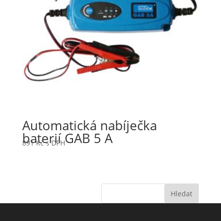
Automatická nabíječka
baterií GAB 5 A
891
Kč
s DPH