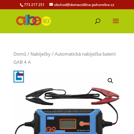
773 217 251
obchod@domacidilna-pohorelice.cz
Domů
/
Nabíječky
/ Automatická nabíječka baterií
GAB 4 A