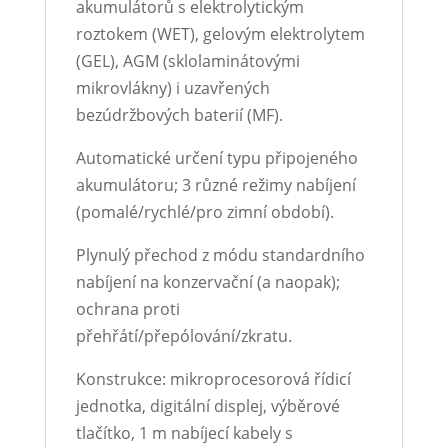
akumulátorů s elektrolytickým
roztokem (WET), gelovým elektrolytem
(GEL), AGM (sklolaminátovými
mikrovlákny) i uzavřených
bezúdržbových baterií (MF).
Automatické určení typu připojeného
akumulátoru; 3 různé režimy nabíjení
(pomalé/rychlé/pro zimní období).
Plynulý přechod z módu standardního
nabíjení na konzervační (a naopak);
ochrana proti
přehřátí/přepólování/zkratu.
Konstrukce: mikroprocesorová řídicí
jednotka, digitální displej, výběrové
tlačítko, 1 m nabíjecí kabely s