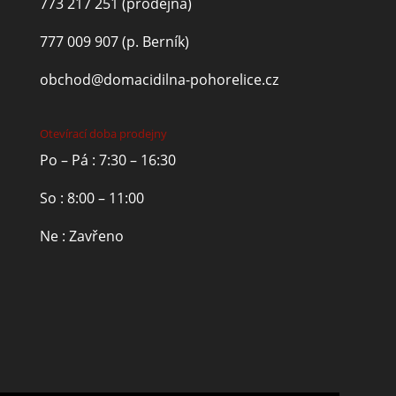
773 217 251
(prodejna)
777 009 907
(p. Berník)
obchod@domacidilna-pohorelice.cz
Otevírací doba prodejny
Po – Pá : 7:30 – 16:30
So : 8:00 – 11:00
Ne : Zavřeno