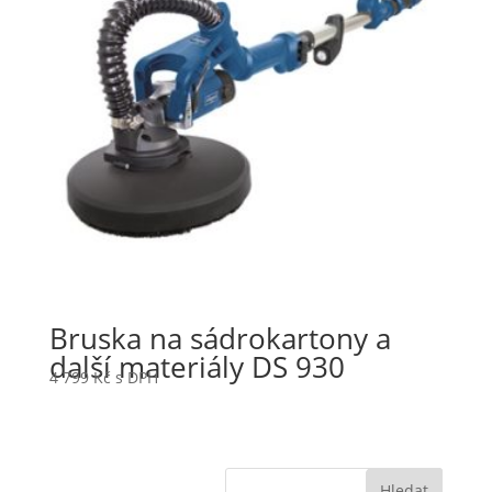
Bruska na sádrokartony a
další materiály DS 930
4 799
Kč
s DPH