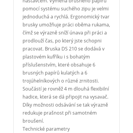
nástavcem. Výměna brusného papíru
pomocí systému suchého zipu je velmi
jednoduchá a rychlá. Ergonomický tvar
brusky umožňuje práci oběma rukama,
čímž se výrazně sníží únava při práci a
prodlouží čas, po který jste schopni
pracovat. Bruska DS 210 se dodává v
plastovém kufříku i s bohatým
příslušenstvím, které obsahuje 6
brusných papírů kulatých a 6
trojúhelníkových o různé zrnitosti.
Součástí je rovněž 4 m dlouhá flexibilní
hadice, která se dá připojit na vysavač.
Díky možnosti odsávání se tak výrazně
redukuje prašnost při samotném
broušení.
Technické parametry