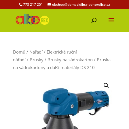
773 217 251
obchod@domacidilna-pohorelice.cz
Domů
/
Nářadí
/
Elektrické ruční
nářadí
/
Brusky
/
Brusky na sádrokarton
/ Bruska
na sádrokartony a další materiály DS 210