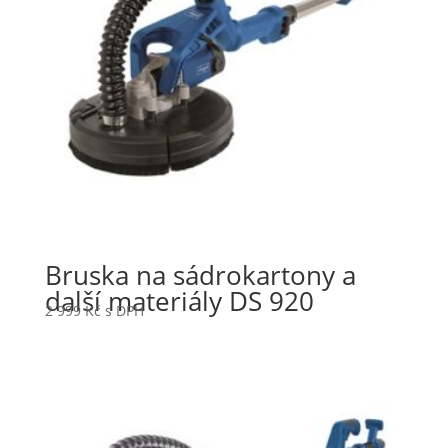
Bruska na sádrokartony a
další materiály DS 920
2 999
Kč
s DPH