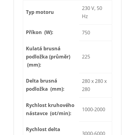
230 V, 50
Typ motoru
Hz
Příkon (W):
750
Kulatá brusná
podložka (průměr)
225
(mm):
Delta brusná
280 x 280 x
podložka (mm):
280
Rychlost kruhového
1000-2000
nástavce (ot/min):
Rychlost delta
3000-6000