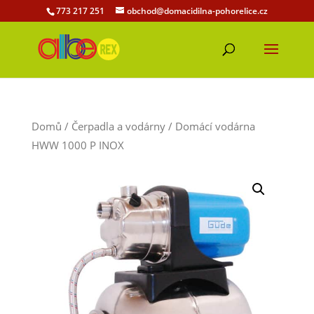
773 217 251
obchod@domacidilna-pohorelice.cz
Domů
/
Čerpadla a vodárny
/ Domácí vodárna
HWW 1000 P INOX