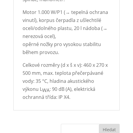
Motor 1.000 W/P1 (→ tepelná ochrana
vinutí), korpus čerpadla z ušlechtilé
oceli/odolného plastu, 20 l nádoba (→
nerezová ocel),
opěrné nožky pro vysokou stabilitu
během provozu.
Celkové rozměry (d x š x v): 460 x 270 x
500 mm, max. teplota přečerpávané
vody: 35 °C, hladina akustického
výkonu L
: 90 dB (A), elektrická
WA
ochranná třída: IP X4.