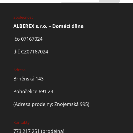
Společnost
ALBEREX s.r.o. – Domácí dílna
ičo 07167024
dič CZ07167024
Adresa
Brněnská 143
Pohořelice 691 23
(Adresa prodejny: Znojemská 995)
Kontakty
773 217 251
(prodejna)