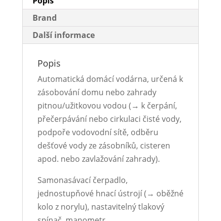
Popis
Brand
Další informace
Popis
Automatická domácí vodárna, určená k
zásobování domu nebo zahrady
pitnou/užitkovou vodou (→ k čerpání,
přečerpávání nebo cirkulaci čisté vody,
podpoře vodovodní sítě, odběru
dešťové vody ze zásobníků, cisteren
apod. nebo zavlažování zahrady).
Samonasávací čerpadlo,
jednostupňové hnací ústrojí (→ oběžné
kolo z norylu), nastavitelný tlakový
spínač, manometr.