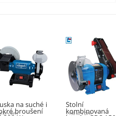
uska na suché i
Stolní
kré broušení
kombinovaná
99
Kč
s DPH
1 190
Kč
s DPH