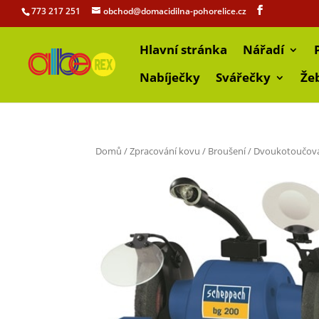
773 217 251
obchod@domacidilna-pohorelice.cz
Hlavní stránka
Nářadí
Nabíječky
Svářečky
Že
Domů
/
Zpracování kovu
/
Broušení
/ Dvoukotoučová