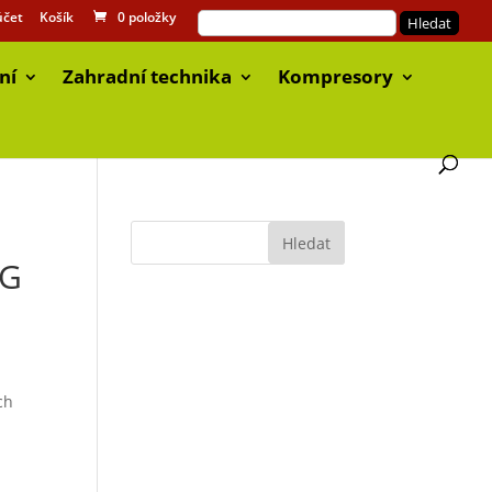
účet
Košík
0 položky
ní
Zahradní technika
Kompresory
BG
ch
u