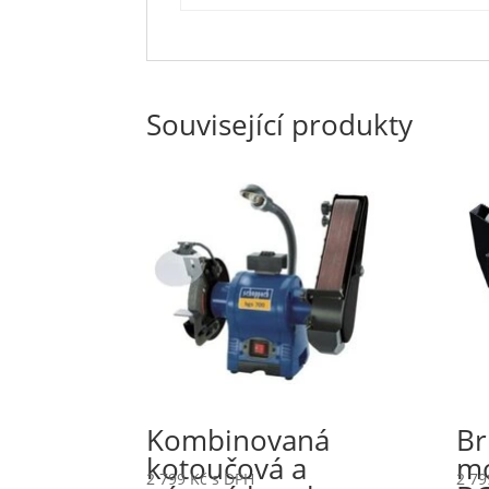
Související produkty
Kombinovaná
Br
kotoučová a
mo
2 799
Kč
s DPH
2 7