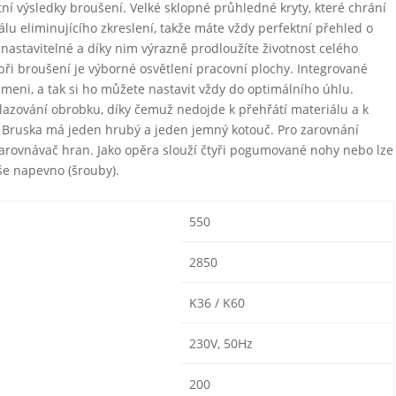
í výsledky broušení. Velké sklopné průhledné kryty, které chrání
iálu eliminujícího zkreslení, takže máte vždy perfektní přehled o
nastavitelné a díky nim výrazně prodloužíte životnost celého
 broušení je výborné osvětlení pracovní plochy. Integrované
ameni, a tak si ho můžete nastavit vždy do optimálního úhlu.
lazování obrobku, díky čemuž nedojde k přehřátí materiálu a k
. Bruska má jeden hrubý a jeden jemný kotouč. Pro zarovnání
zarovnávač hran. Jako opěra slouží čtyři pogumované nohy nebo lze
oše napevno (šrouby).
550
2850
K36 / K60
230V, 50Hz
200