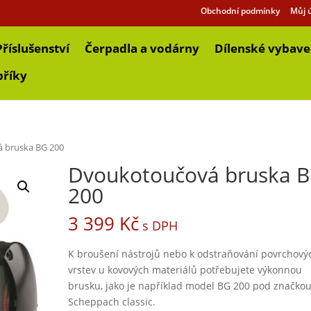
Obchodní podmínky
Můj 
Příslušenství
Čerpadla a vodárny
Dílenské vybave
bříky
 bruska BG 200
Dvoukotoučová bruska 
200
3 399
Kč
s DPH
K broušení nástrojů nebo k odstraňování povrchový
vrstev u kovových materiálů potřebujete výkonnou
brusku, jako je například model BG 200 pod značko
Scheppach classic.