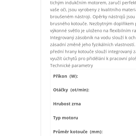
tichým indukčním motorem, zaručí perfektn
vaše oči, jsou vyrobeny z kvalitního mater
broušeném nástroji. Opěrky nástrojů jsou 
brusného kotouče. Nezbytným doplňkem při
výkonné světlo je uloženo na flexibilním r
Integrovaný zásobník na vodu slouží k och
zásadní změně jeho fyzikálních vlastností
přední hrany kotouče slouží integrovaný 
využít úchytů pro přidělání k pracovní pl
Technické parametry
Příkon (W):
Otáčky (ot/min):
Hrubost zrna
Typ motoru
Průměr kotouče (mm):