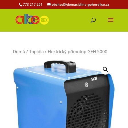
773 217 251
obchod@domacidilna-pohorelice.cz
Domů
/
Topidla
/ Elektrický přímotop GEH 5000