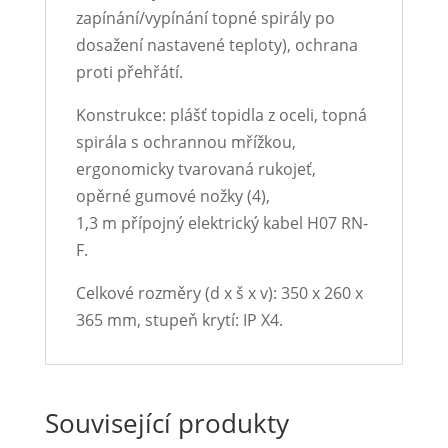
zapínání/vypínání topné spirály po
dosažení nastavené teploty), ochrana
proti přehřátí.
Konstrukce: plášť topidla z oceli, topná
spirála s ochrannou mřížkou,
ergonomicky tvarovaná rukojeť,
opěrné gumové nožky (4),
1,3 m přípojný elektrický kabel H07 RN-
F.
Celkové rozměry (d x š x v): 350 x 260 x
365 mm, stupeň krytí: IP X4.
Související produkty