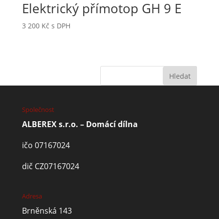
Elektrický přímotop GH 9 E
3 200
Kč
s DPH
Společnost
ALBEREX s.r.o. – Domácí dílna
ičo 07167024
dič CZ07167024
Adresa
Brněnská 143