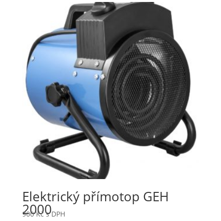
Elektrický přímotop GEH
2000
900
Kč
s DPH