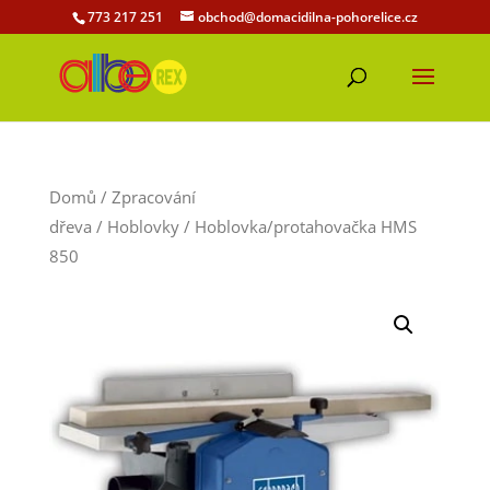
773 217 251
obchod@domacidilna-pohorelice.cz
Domů
/
Zpracování
dřeva
/
Hoblovky
/ Hoblovka/protahovačka HMS
850