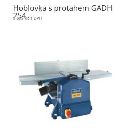
Hoblovka s protahem GADH
254
9 699
Kč
s DPH