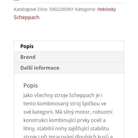
Katalogové číslo:
5902205901
Kategorie:
Hoblovky
Scheppach
Popis
Brand
Další informace
Popis
Jako všechny stroje Scheppach je i
tento kombinovaný stroj špičkou ve
své kategorii. Má silný motor, robustní
konstrukci kombinující prvky oceli a
litiny, stabilní nohy zajišťující stabilitu
stroje i při zpracování dlouhých kusů a