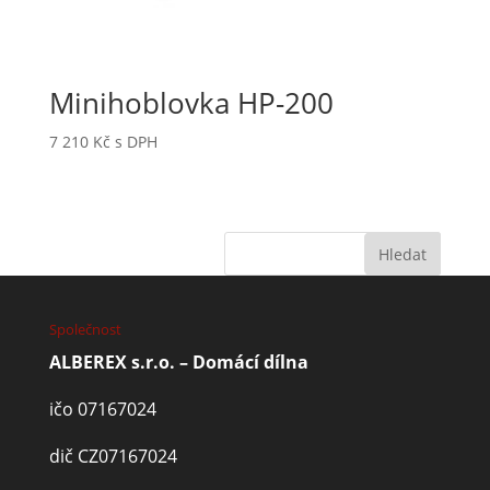
Minihoblovka HP-200
7 210
Kč
s DPH
Společnost
ALBEREX s.r.o. – Domácí dílna
ičo 07167024
dič CZ07167024