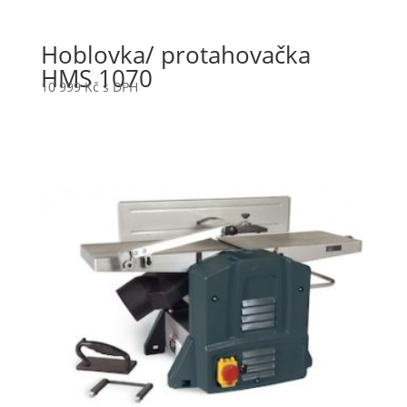
Hoblovka/ protahovačka
HMS 1070
10 999
Kč
s DPH