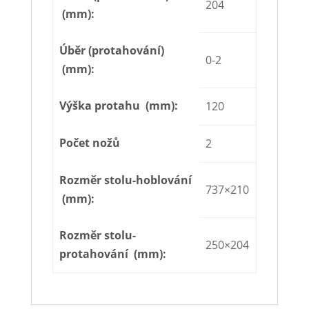
204
(mm):
Úběr (protahování)
0-2
(mm):
Výška protahu (mm):
120
Počet nožů
2
Rozměr stolu-hoblování
737×210
(mm):
Rozměr stolu-
250×204
protahování (mm):