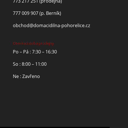
773 217 251
(prodejna)
777 009 907
(p. Berník)
obchod@domacidilna-pohorelice.cz
Otevírací doba prodejny
Po – Pá : 7:30 – 16:30
So : 8:00 – 11:00
Ne : Zavřeno