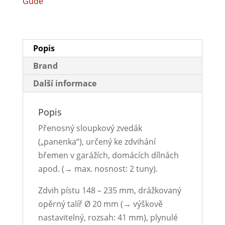
Güde
Popis
Brand
Další informace
Popis
Přenosný sloupkový zvedák
(„panenka“), určený ke zdvihání
břemen v garážích, domácích dílnách
apod. (→ max. nosnost: 2 tuny).
Zdvih pístu 148 – 235 mm, drážkovaný
opěrný talíř Ø 20 mm (→ výškově
nastavitelný, rozsah: 41 mm), plynulé