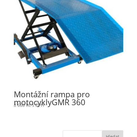
Montážní rampa pro
motocyklyGMR 360
8 660
Kč
s DPH