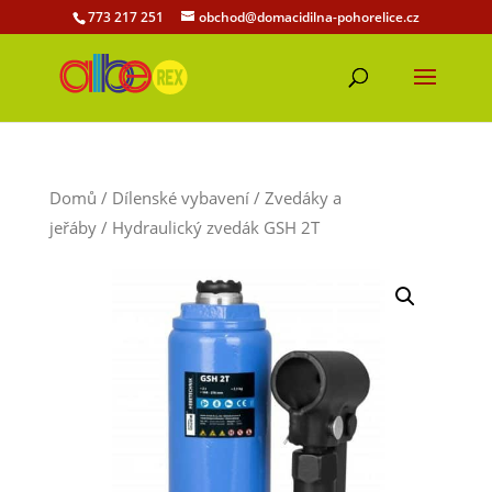
773 217 251
obchod@domacidilna-pohorelice.cz
Domů
/
Dílenské vybavení
/
Zvedáky a
jeřáby
/ Hydraulický zvedák GSH 2T