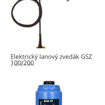
Elektrický lanový zvedák GSZ
100/200
2 200
Kč
s DPH