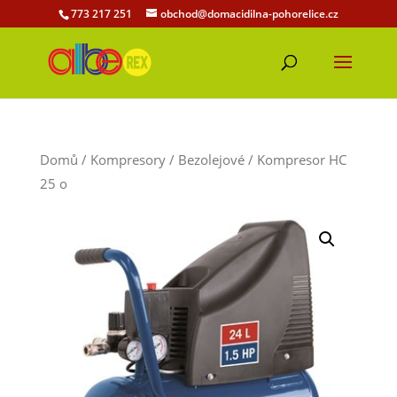
773 217 251
obchod@domacidilna-pohorelice.cz
Domů
/
Kompresory
/
Bezolejové
/ Kompresor HC
25 o