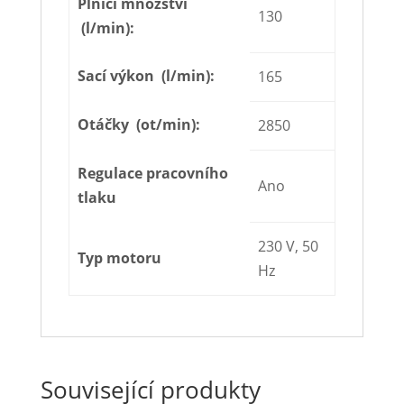
Plnící množství
130
(l/min):
Sací výkon (l/min):
165
Otáčky (ot/min):
2850
Regulace pracovního
Ano
tlaku
230 V, 50
Typ motoru
Hz
Související produkty