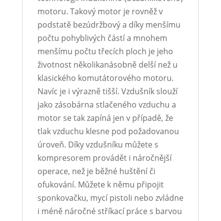
motoru. Takový motor je rovněž v
podstatě bezúdržbový a díky menšímu
počtu pohyblivých částí a mnohem
menšímu počtu třecích ploch je jeho
životnost několikanásobně delší než u
klasického komutátorového motoru.
Navíc je i výrazně tišší. Vzdušník slouží
jako zásobárna stlačeného vzduchu a
motor se tak zapíná jen v případě, že
tlak vzduchu klesne pod požadovanou
úroveň. Díky vzdušníku můžete s
kompresorem provádět i náročnější
operace, než je běžné huštění či
ofukování. Můžete k němu připojit
sponkovačku, mycí pistoli nebo zvládne
i méně náročné stříkací práce s barvou