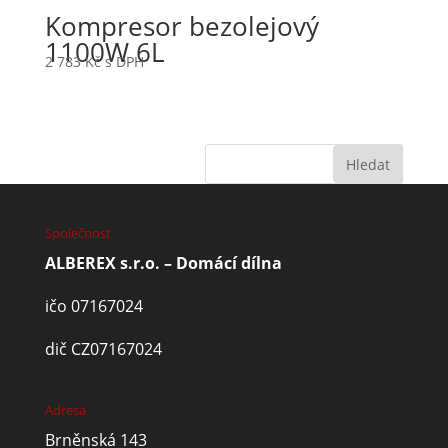
Kompresor bezolejový
1100W 6L
2 783
Kč
s DPH
Společnost
ALBEREX s.r.o. – Domácí dílna
ičo 07167024
dič CZ07167024
Adresa
Brněnská 143