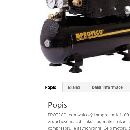
Popis
Brand
Další informace
Popis
PROTECO jednoválcový kompresor K 1100 je
vzduchové nářadí, jako jsou malé stříkací 
kompresoru je asynchronní. Čelo motoru tvoř