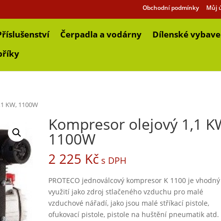
Obchodní podmínky
Můj 
Příslušenství
Čerpadla a vodárny
Dílenské vybave
bříky
,1 KW, 1100W
Kompresor olejový 1,1 K
1100W
2 225
Kč
s DPH
PROTECO jednoválcový kompresor K 1100 je vhodný
využití jako zdroj stlačeného vzduchu pro malé
vzduchové nářadí, jako jsou malé stříkací pistole,
ofukovací pistole, pistole na huštění pneumatik atd.