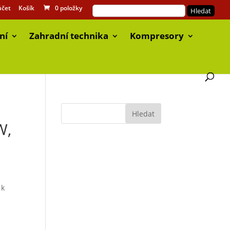
účet
Košík
0 položky
ní
Zahradní technika
Kompresory
W,
 k