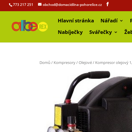
773 217 251
obchod@domacidilna-pohorelice.cz
Hlavní stránka
Nářadí
Nabíječky
Svářečky
Že
Domů
/
Kompresory
/
Olejové
/ Kompresor olejový 1