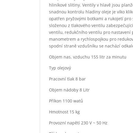
hliníkové slitiny. Ventily v hlavě jsou pla
snadnou kontrolu hladiny oleje je víko k
opatřen pryžovými botkami a rukojetí pro
složenou z tlakového ventilu zabezpečujíc
ventilu, redukčního ventilu pro nastaven
manometrem a rychlospojkou pro redukov
spodní straně vzdušníku se nachází odkal
Objem nas. vzduchu 155 litr za minutu
Typ olejový
Pracovní tlak 8 bar
Objem nádoby 8 Litr
Příkon 1100 watů
Hmotnost 15 kg
Provozní napětí 230 V ~ 50 Hz