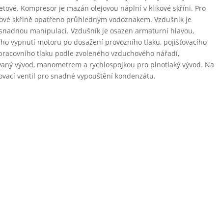
nžetové. Kompresor je mazán olejovou náplní v klikové skříni. Pro
likové skříně opatřeno průhledným vodoznakem. Vzdušník je
 snadnou manipulaci. Vzdušník je osazen armaturní hlavou,
ího vypnutí motoru po dosažení provozního tlaku, pojišťovacího
í pracovního tlaku podle zvoleného vzduchového nářadí,
aný vývod, manometrem a rychlospojkou pro plnotlaký vývod. Na
ovací ventil pro snadné vypouštění kondenzátu.