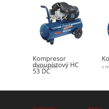
Kompresor
Ko
dvoupístový HC
7 599
Kč
s DPH
3 7
53 DC
Společnost
Adresa