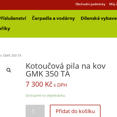
Obchodní podmínky
Můj 
Příslušenství
Čerpadla a vodárny
Dílenské vybave
bříky
ov GMK 350 TA
Kotoučová pila na kov
GMK 350 TA
7 300
Kč
s DPH
Dostupné na objednávku.
Přidat do košíku