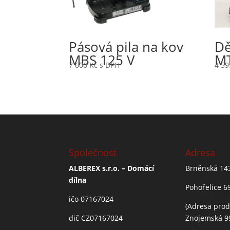
Pásová pila na kov
Dě
MBS 125 V
MT
7 600
Kč
s DPH
4 5
Společnost
Adresa
ALBEREX s.r.o. – Domácí
Brněnská 14
dílna
Pohořelice 6
ičo 07167024
(Adresa prod
dič CZ07167024
Znojemská 9