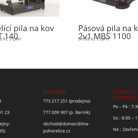
lící pila na kov
Pásová pila na 
 140
2v1 MBS 1100
99
Kč
s DPH
5 799
Kč
s DPH
Kontakty
Otevírací
prodejny
3
773 217 251
(prodejna)
Po – Pá : 7:
91 23
777 009 907
(p. Berník)
So : 8:00 – 
ejny:
obchod@domacidilna-
Ne : Zavřen
95)
pohorelice.cz