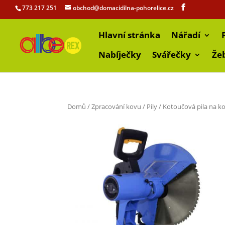
773 217 251
obchod@domacidilna-pohorelice.cz
Hlavní stránka
Nářadí
Nabíječky
Svářečky
Že
Domů
/
Zpracování kovu
/
Pily
/ Kotoučová pila na k