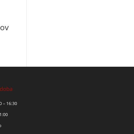
kov
 doba
30 – 16:30
11:00
o