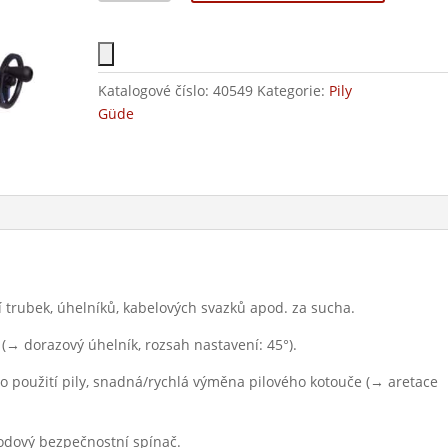
Katalogové číslo:
40549
Kategorie:
Pily
Güde
í trubek, úhelníků, kabelových svazků apod. za sucha.
(→ dorazový úhelník, rozsah nastavení: 45°).
o použití pily, snadná/rychlá výměna pilového kotouče (→ aretace
bodový bezpečnostní spínač.