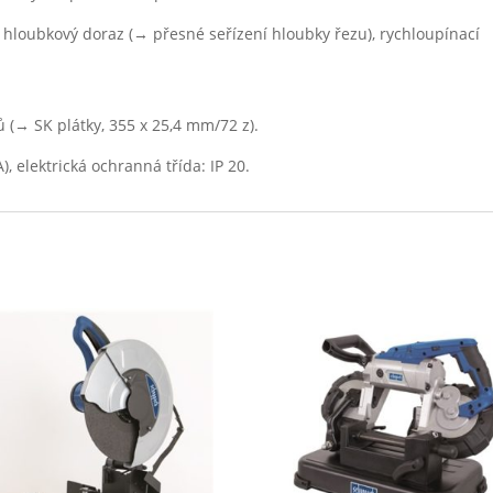
, hloubkový doraz (→ přesné seřízení hloubky řezu), rychloupínací
ů (→ SK plátky, 355 x 25,4 mm/72 z).
A), elektrická ochranná třída: IP 20.