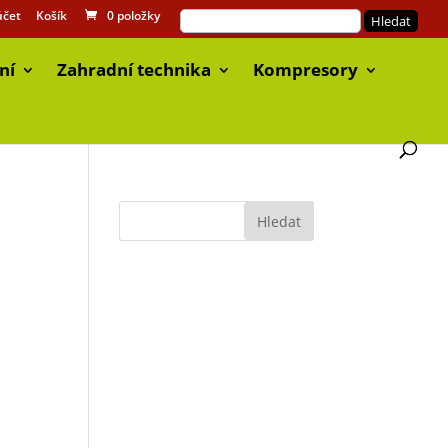
účet
Košík
0 položky
ní
Zahradní technika
Kompresory