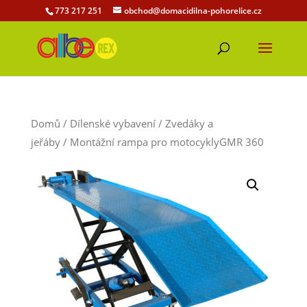
773 217 251
obchod@domacidilna-pohorelice.cz
Domů
/
Dílenské vybavení
/
Zvedáky a
jeřáby
/ Montážní rampa pro motocyklyGMR 360