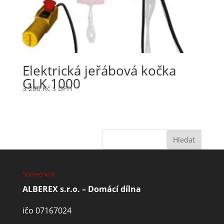
Elektrická jeřábová kočka
GLK 1000
3 280
Kč
s DPH
Společnost
ALBEREX s.r.o. – Domácí dílna
ičo 07167024