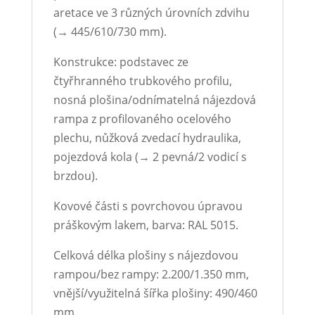
aretace ve 3 různých úrovních zdvihu
(→ 445/610/730 mm).
Konstrukce: podstavec ze
čtyřhranného trubkového profilu,
nosná plošina/odnímatelná nájezdová
rampa z profilovaného ocelového
plechu, nůžková zvedací hydraulika,
pojezdová kola (→ 2 pevná/2 vodicí s
brzdou).
Kovové části s povrchovou úpravou
práškovým lakem, barva: RAL 5015.
Celková délka plošiny s nájezdovou
rampou/bez rampy: 2.200/1.350 mm,
vnější/využitelná šířka plošiny: 490/460
mm.