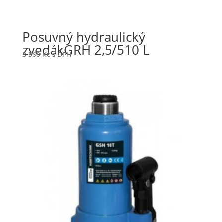
Posuvný hydraulický
zvedákGRH 2,5/510 L
3 560
Kč
s DPH