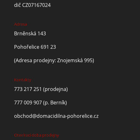
dič CZ07167024
Adresa
Brněnská 143
Pohořelice 691 23
(Adresa prodejny: Znojemská 995)
Kontakty
773 217 251
(prodejna)
777 009 907
(p. Berník)
obchod@domacidilna-pohorelice.cz
Otevírací doba prodejny