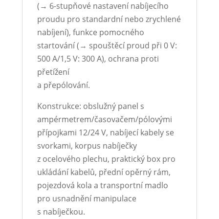
(→ 6-stupňové nastavení nabíjecího
proudu pro standardní nebo zrychlené
nabíjení), funkce pomocného
startování (→ spouštěcí proud při 0 V:
500 A/1,5 V: 300 A), ochrana proti
přetížení
a přepólování.
Konstrukce: obslužný panel s
ampérmetrem/časovačem/pólovými
přípojkami 12/24 V, nabíjecí kabely se
svorkami, korpus nabíječky
z ocelového plechu, praktický box pro
ukládání kabelů, přední opěrný rám,
pojezdová kola a transportní madlo
pro usnadnění manipulace
s nabíječkou.