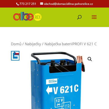
773 217 251
obchod@domacidilna-pohorelice.cz
Domů
/
Nabíječky
/ Nabíječka bateriíPROFI V 621 C