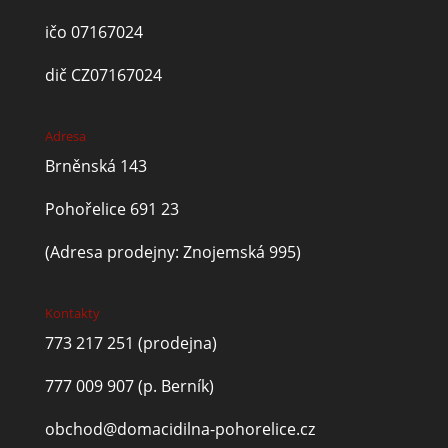
ičo 07167024
dič CZ07167024
Adresa
Brněnská 143
Pohořelice 691 23
(Adresa prodejny: Znojemská 995)
Kontakty
773 217 251
(prodejna)
777 009 907
(p. Berník)
obchod@domacidilna-pohorelice.cz