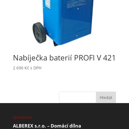
Nabíječka baterií PROFI V 421
2 690
Kč
s DPH
Společnost
ALBEREX s.r.o. – Domácí dílna