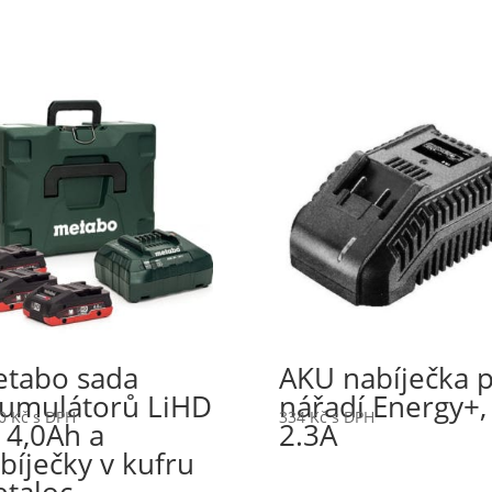
tabo sada
AKU nabíječka 
umulátorů LiHD
nářadí Energy+,
60
Kč
s DPH
334
Kč
s DPH
 4,0Ah a
2.3A
bíječky v kufru