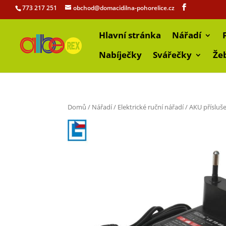
773 217 251
obchod@domacidilna-pohorelice.cz
Hlavní stránka
Nářadí
Nabíječky
Svářečky
Že
Domů
/
Nářadí
/
Elektrické ruční nářadí
/
AKU přísluš