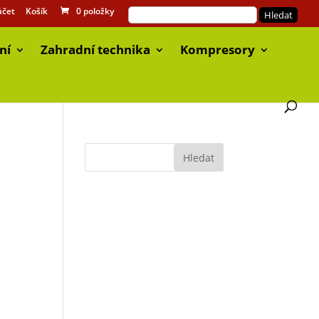
účet
Košík
0 položky
ní
Zahradní technika
Kompresory