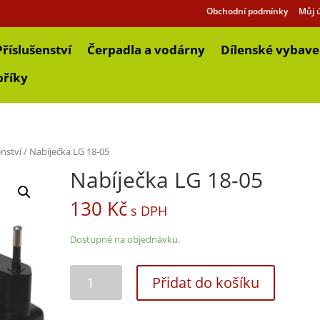
Obchodní podmínky
Můj 
Příslušenství
Čerpadla a vodárny
Dílenské vybave
bříky
enství
/ Nabíječka LG 18-05
Nabíječka LG 18-05
130
Kč
s DPH
Dostupné na objednávku.
Přidat do košíku