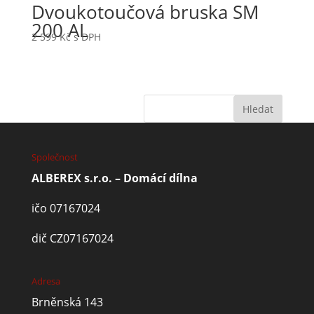
Dvoukotoučová bruska SM
200 AL
2 599
Kč
s DPH
Společnost
ALBEREX s.r.o. – Domácí dílna
ičo 07167024
dič CZ07167024
Adresa
Brněnská 143