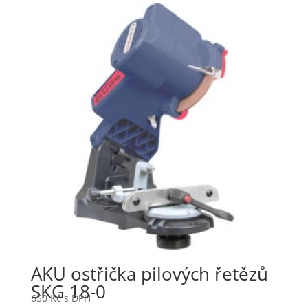
AKU ostřička pilových řetězů
SKG 18-0
650
Kč
s DPH