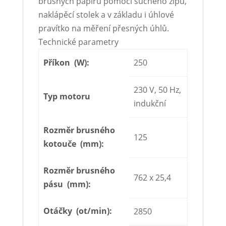
brusných papírů pomocí suchého zipu,
naklápěcí stolek a v základu i úhlové
pravítko na měření přesných úhlů.
Technické parametry
Příkon (W):
250
230 V, 50 Hz,
Typ motoru
indukční
Rozměr brusného
125
kotouče (mm):
Rozměr brusného
762 x 25,4
pásu (mm):
Otáčky (ot/min):
2850