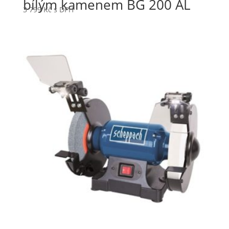
bílým kamenem BG 200 AL
3 799
Kč
s DPH