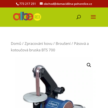
773 217 251
obchod@domacidilna-pohorelice.cz
Domů
/
Zpracování kovu
/
Broušení
/ Pásová a
kotoučová bruska BTS 700