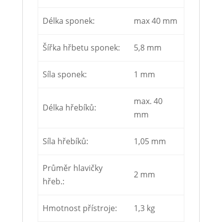
Délka sponek:
max 40 mm
Šířka hřbetu sponek:
5,8 mm
Síla sponek:
1 mm
max. 40
Délka hřebíků:
mm
Síla hřebíků:
1,05 mm
Průměr hlavičky
2 mm
hřeb.:
Hmotnost přístroje:
1,3 kg