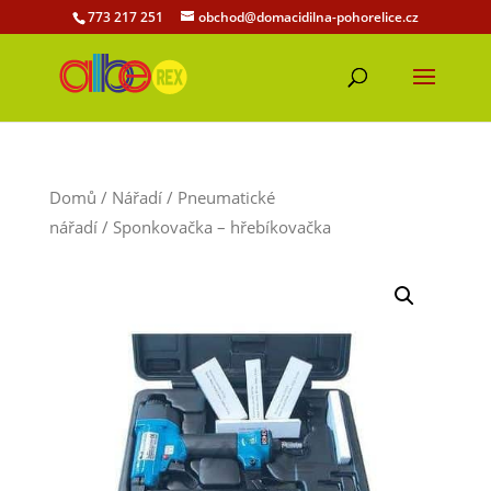
773 217 251
obchod@domacidilna-pohorelice.cz
Domů
/
Nářadí
/
Pneumatické
nářadí
/ Sponkovačka – hřebíkovačka