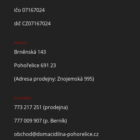
ičo 07167024
dič CZ07167024
Adresa
Brněnská 143
Pohořelice 691 23
(Adresa prodejny: Znojemská 995)
Kontakty
773 217 251
(prodejna)
777 009 907
(p. Berník)
obchod@domacidilna-pohorelice.cz