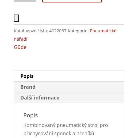
Katalogové číslo:
4022037
Kategorie:
Pneumatické
nářadí
Güde
Popis
Brand
Další informace
Popis
Kombinovaný pneumatický stroj pro
přichycování sponek a hřebíků.