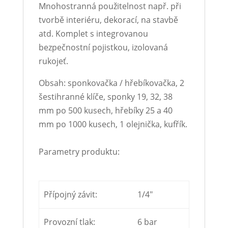
Mnohostranná použitelnost např. při
tvorbě interiéru, dekorací, na stavbě
atd. Komplet s integrovanou
bezpečnostní pojistkou, izolovaná
rukojeť.
Obsah: sponkovačka / hřebíkovačka, 2
šestihranné klíče, sponky 19, 32, 38
mm po 500 kusech, hřebíky 25 a 40
mm po 1000 kusech, 1 olejnička, kufřík.
Parametry produktu:
Přípojný závit:
1/4″
Provozní tlak:
6 bar