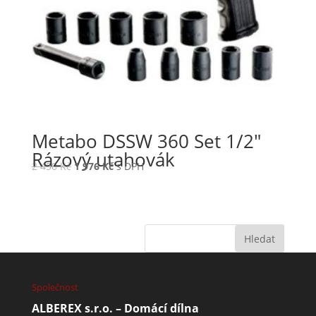
Metabo DSSW 360 Set 1/2″
Rázový utahovák
2 450
Kč
1 976
Kč
s DPH
Společnost
ALBEREX s.r.o. – Domácí dílna