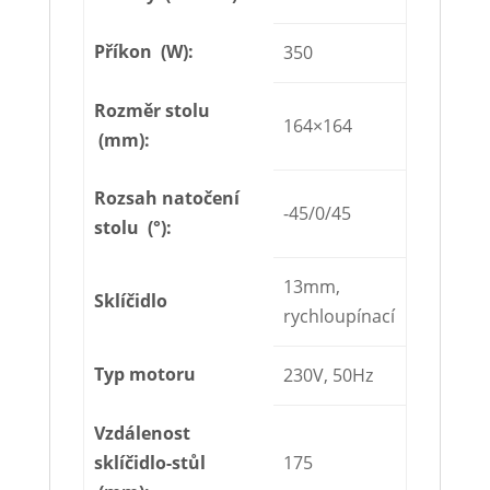
Příkon (W):
350
Rozměr stolu
164×164
(mm):
Rozsah natočení
-45/0/45
stolu (°):
13mm,
Sklíčidlo
rychloupínací
Typ motoru
230V, 50Hz
Vzdálenost
sklíčidlo-stůl
175