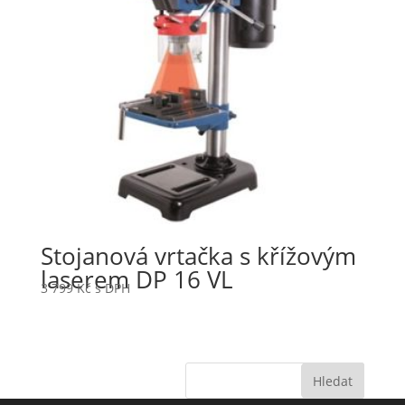
Stojanová vrtačka s křížovým
laserem DP 16 VL
3 799
Kč
s DPH