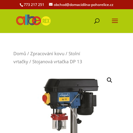
773 217 251
obchod@domacidilna-pohorelice.cz
Domů
/
Zpracování kovu
/
Stolní
vrtačky
/ Stojanová vrtačka DP 13