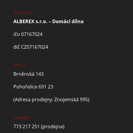
Společnost
ALBEREX s.r.o. – Domácí dílna
ičo 07167024
dič CZ07167024
Adresa
Brněnská 143
Pohořelice 691 23
(Adresa prodejny: Znojemská 995)
Kontakty
773 217 251
(prodejna)