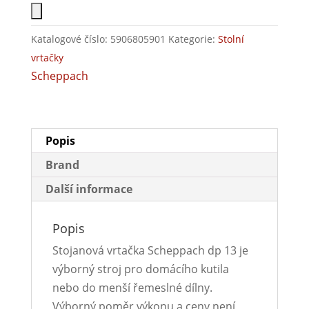
Katalogové číslo:
5906805901
Kategorie:
Stolní
vrtačky
Scheppach
Popis
Brand
Další informace
Popis
Stojanová vrtačka Scheppach dp 13 je
výborný stroj pro domácího kutila
nebo do menší řemeslné dílny.
Výborný poměr výkonu a ceny není