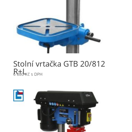
Stolní vrtačka GTB 20/812
R+L
6 880
Kč
s DPH