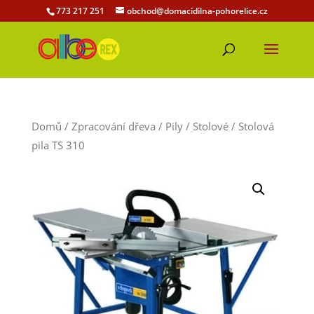
773 217 251
obchod@domacidilna-pohorelice.cz
Domů
/
Zpracování dřeva
/
Pily
/
Stolové
/ Stolová
pila TS 310