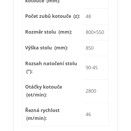
kotouče (mm):
Počet zubů kotouče (z):
48
Rozměr stolu (mm):
800×550
Výška stolu (mm):
850
Rozsah natočení stolu
90-45
(°):
Otáčky kotouče
2800
(ot/min):
Řezná rychlost
46
(m/min):