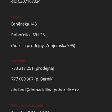
dič CZ07167024
Adresa
Brněnská 143
Pohořelice 691 23
(Adresa prodejny: Znojemská 995)
Kontakty
773 217 251
(prodejna)
777 009 907
(p. Berník)
obchod@domacidilna-pohorelice.cz
Otevírací doba prodejny