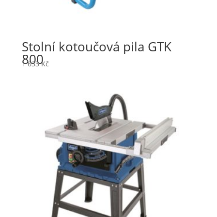
Stolní kotoučová pila GTK
800
1 633
Kč