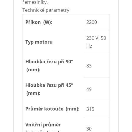
řemeslníky.
Technické parametry
Příkon (W):
2200
230 V, 50
Typ motoru
Hz
Hloubka řezu při 90°
83
(mm):
Hloubka řezu při 45°
49
(mm):
Průměr kotouče (mm):
315
Vnitřní průměr
30