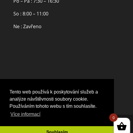
Po – Pá : 7:30 – 16:30
So : 8:00 – 11:00
Ne : Zavřeno
Tento web používá k poskytování služeb a
analýze návštěvnosti soubory cookie.
Používáním tohoto webu s tím souhlasíte.
Více informací
0
Souhlasím