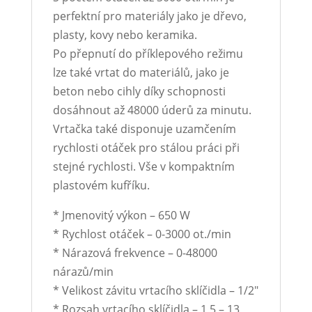
perfektní pro materiály jako je dřevo,
plasty, kovy nebo keramika.
Po přepnutí do příklepového režimu
lze také vrtat do materiálů, jako je
beton nebo cihly díky schopnosti
dosáhnout až 48000 úderů za minutu.
Vrtačka také disponuje uzamčením
rychlosti otáček pro stálou práci při
stejné rychlosti. Vše v kompaktním
plastovém kufříku.
* Jmenovitý výkon – 650 W
* Rychlost otáček – 0-3000 ot./min
* Nárazová frekvence – 0-48000
nárazů/min
* Velikost závitu vrtacího sklíčidla – 1/2″
* Rozsah vrtacího sklíčidla – 1,5 – 13