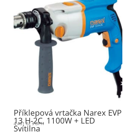
Příklepová vrtačka Narex EVP
13 H-2C, 1100W + LED
4 461
Kč
s DPH
Svítilna