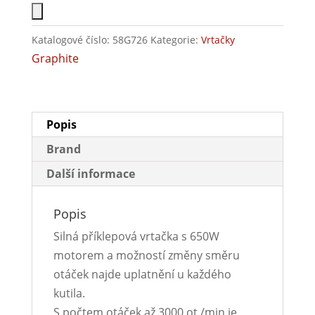
Katalogové číslo:
58G726
Kategorie:
Vrtačky
Graphite
Popis
Brand
Další informace
Popis
Silná příklepová vrtačka s 650W
motorem a možností změny směru
otáček najde uplatnění u každého
kutila.
S počtem otáček až 3000 ot./min je