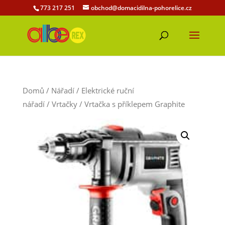
773 217 251
obchod@domacidilna-pohorelice.cz
Domů
/
Nářadí
/
Elektrické ruční
nářadí
/
Vrtačky
/ Vrtačka s příklepem Graphite