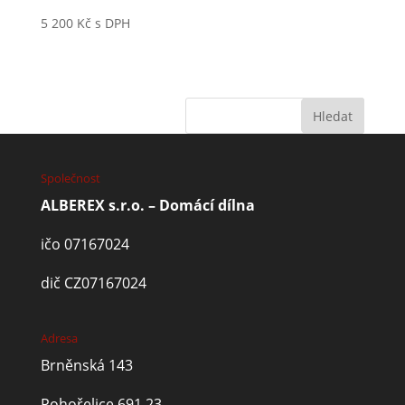
5 200
Kč
s DPH
Společnost
ALBEREX s.r.o. – Domácí dílna
ičo 07167024
dič CZ07167024
Adresa
Brněnská 143
Pohořelice 691 23