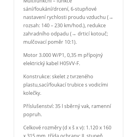
Multifunkční – funkce
sání/foukání/drcení, 6-stupňové
nastavení rychlosti proudu vzduchu (→
rozsah: 140 – 230 km/hod.), redukce
zahradního odpadu (→ drticí kotouč;
mulčovací poměr 10:1).
Motor 3.000 W/P1, 0,35 m přípojný
elektrický kabel H05VV-F.
Konstrukce: skelet z tvrzeného
plastu,sací/foukací trubice s vodicími
kolečky.
Příslušenství: 35 l sběrný vak, ramenní
popruh.
Celkové rozměry (d x š x v): 1.120 x 160
x 315 mm, třída ochrany: II, stupeň