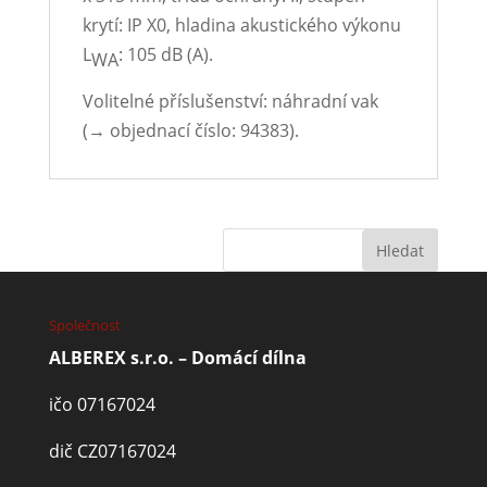
krytí: IP X0, hladina akustického výkonu
L
: 105 dB (A).
WA
Volitelné příslušenství: náhradní vak
(→ objednací číslo: 94383).
Společnost
ALBEREX s.r.o. – Domácí dílna
ičo 07167024
dič CZ07167024