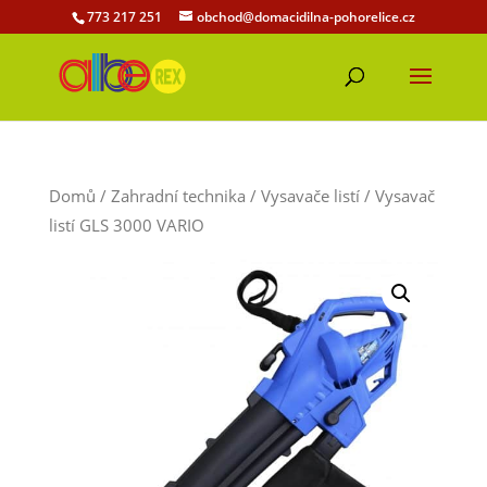
773 217 251
obchod@domacidilna-pohorelice.cz
Domů
/
Zahradní technika
/
Vysavače listí
/ Vysavač
listí GLS 3000 VARIO