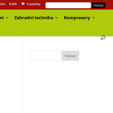
účet
Košík
0 položky
ní
Zahradní technika
Kompresory
7