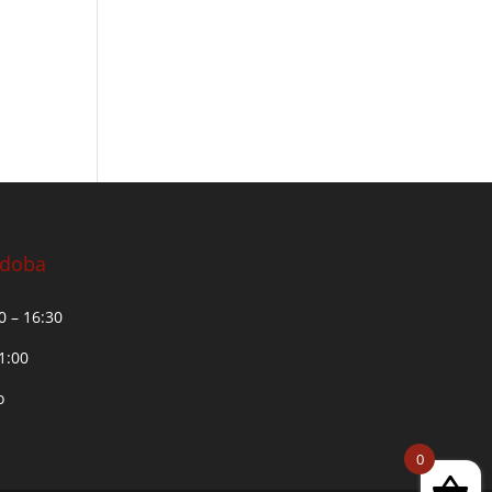
 doba
30 – 16:30
11:00
o
0