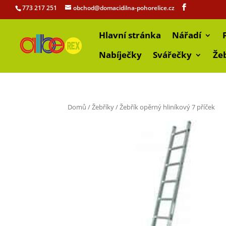
773 217 251
obchod@domacidilna-pohorelice.cz
Hlavní stránka
Nářadí
Nabíječky
Svářečky
Že
Domů
/
Žebříky
/ Žebřík opěrný hliníkový 7 příček