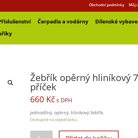
Obchodní podmínky
Můj 
Příslušenství
Čerpadla a vodárny
Dílenské vybave
bříky
Žebřík opěrný hliníkový 
příček
660
Kč
s DPH
Jednodílný, opěrný, hliníkový žebřík.
Dostupné na objednávku.