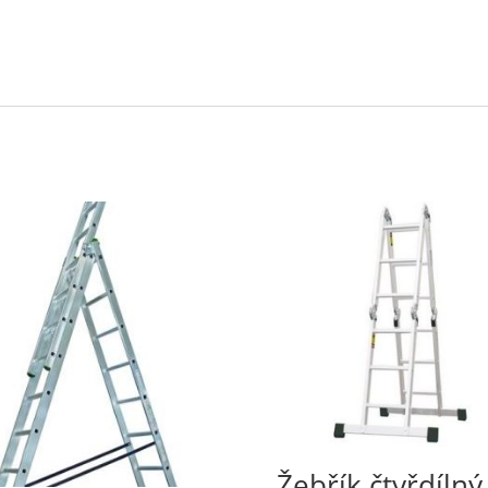
Žebřík čtyřdílný