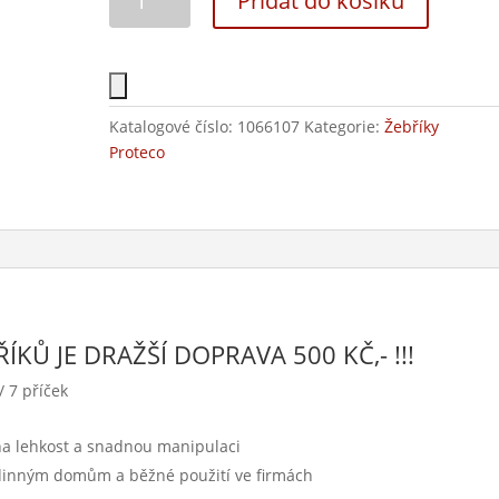
Přidat do košíku
Katalogové číslo:
1066107
Kategorie:
Žebříky
Proteco
KŮ JE DRAŽŠÍ DOPRAVA 500 KČ,- !!!
/ 7 příček
na lehkost a snadnou manipulaci
odinným domům a běžné použití ve firmách