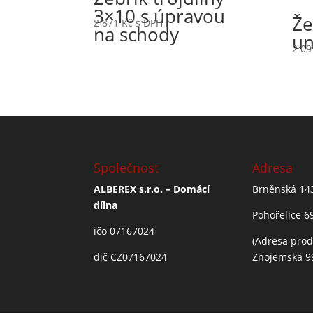
3×10 s úpravou
Že
2 871
Kč
s DPH
na schody
un
2 0
Společnost
Adresa
ALBEREX s.r.o. – Domácí
Brněnská 14
dílna
Pohořelice 6
ičo 07167024
(Adresa prod
dič CZ07167024
Znojemská 9