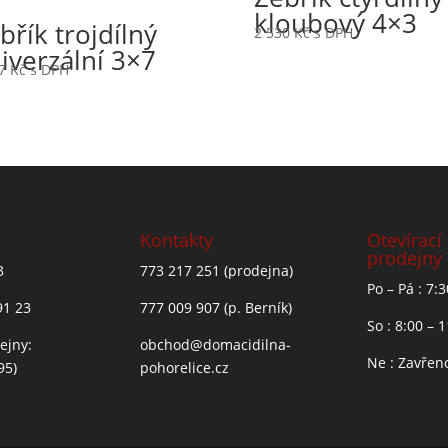
kloubový 4×3
břík trojdílný
2 530
Kč
s DPH
iverzální 3×7
97
Kč
s DPH
Kontakty
Otevírací
prodejny
3
773 217 251
(prodejna)
Po – Pá : 7:
91 23
777 009 907
(p. Berník)
So : 8:00 – 
ejny:
obchod@domacidilna-
Ne : Zavřen
95)
pohorelice.cz