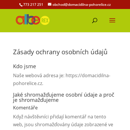
773 217 251
obchod@domacidilna-pohorelice.cz
Zásady ochrany osobních údajů
Kdo jsme
Naše webová adresa je: https://domacidilna-
pohorelice.cz.
Jaké shromažďujeme osobní údaje a proč
je shromažďujeme
Komentáře
Když návštěvníci přidají komentář na tento
web, jsou shromažďovány údaje zobrazené ve