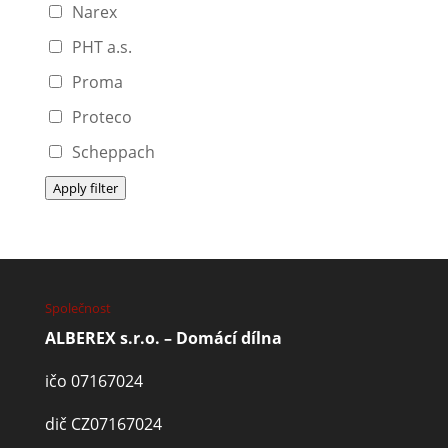
Narex
PHT a.s.
Proma
Proteco
Scheppach
Apply filter
Společnost
ALBEREX s.r.o. – Domácí dílna
ičo 07167024
dič CZ07167024