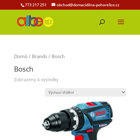
773 217 251
obchod@domacidilna-pohorelice.cz
Domů
/ Brands / Bosch
Bosch
Zobrazeny 4 výsledky