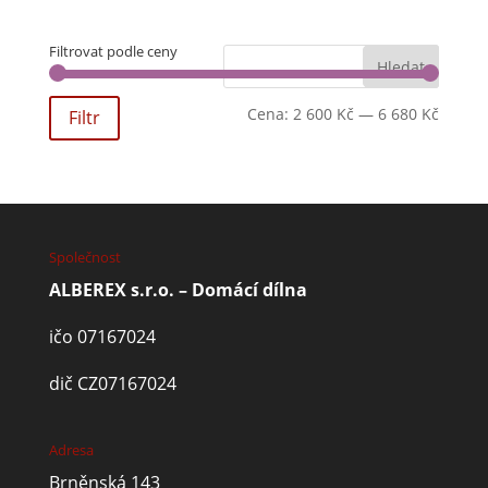
Filtrovat podle ceny
Cena:
2 600 Kč
—
6 680 Kč
Filtr
Společnost
ALBEREX s.r.o. – Domácí dílna
ičo 07167024
dič CZ07167024
Adresa
Brněnská 143