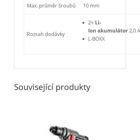
Max. průměr šroubů
10 mm
2×
Li-
Ion
akumulátor
2,0 
Rozsah dodávky
L-BOXX
Související produkty