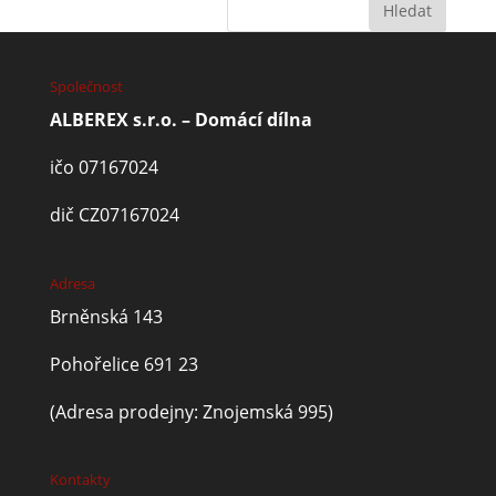
Společnost
ALBEREX s.r.o. – Domácí dílna
ičo 07167024
dič CZ07167024
Adresa
Brněnská 143
Pohořelice 691 23
(Adresa prodejny: Znojemská 995)
Kontakty