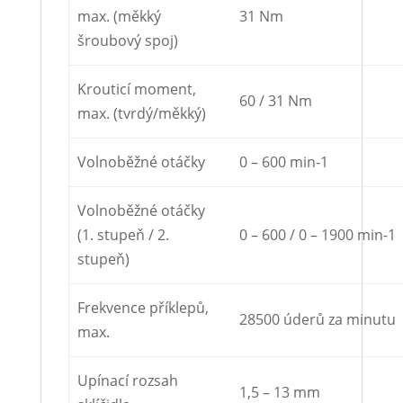
max. (měkký
31 Nm
šroubový spoj)
Krouticí moment,
60 / 31 Nm
max. (tvrdý/měkký)
Volnoběžné otáčky
0 – 600 min-1
Volnoběžné otáčky
(1. stupeň / 2.
0 – 600 / 0 – 1900 min-1
stupeň)
Frekvence příklepů,
28500 úderů za minutu
max.
Upínací rozsah
1,5 – 13 mm