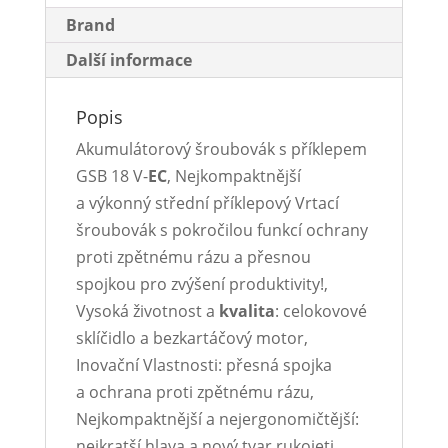
Brand
Další informace
Popis
Akumulátorový šroubovák s příklepem
GSB 18 V-
EC
, Nejkompaktnější
a výkonný střední příklepový Vrtací
šroubovák s pokročilou funkcí ochrany
proti zpětnému rázu a přesnou
spojkou pro zvýšení produktivity!,
Vysoká životnost a
kvalita
: celokovové
sklíčidlo a bezkartáčový motor,
Inovační Vlastnosti: přesná spojka
a ochrana proti zpětnému rázu,
Nejkompaktnější a nejergonomičtější:
nejkratší hlava a nový tvar rukojeti,