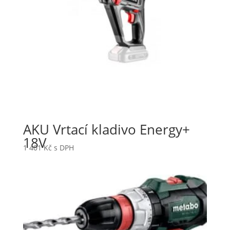
AKU Vrtací kladivo Energy+
18V
1 401
Kč
s DPH