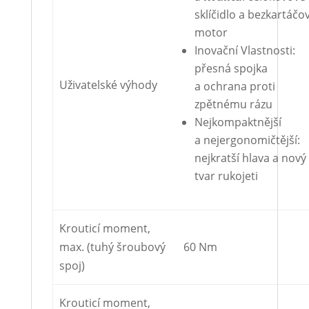
sklíčidlo a bezkartáčo
motor
Inovační Vlastnosti:
přesná spojka
Uživatelské výhody
a ochrana proti
zpětnému rázu
Nejkompaktnější
a nejergonomičtější:
nejkratší hlava a nový
tvar rukojeti
Krouticí moment,
max. (tuhý šroubový
60 Nm
spoj)
Krouticí moment,