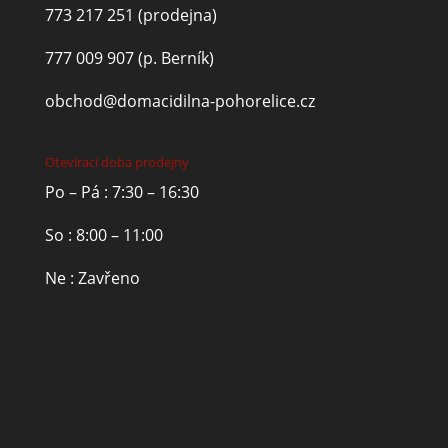
773 217 251
(prodejna)
777 009 907
(p. Berník)
obchod@domacidilna-pohorelice.cz
Otevírací doba prodejny
Po – Pá : 7:30 – 16:30
So : 8:00 – 11:00
Ne : Zavřeno