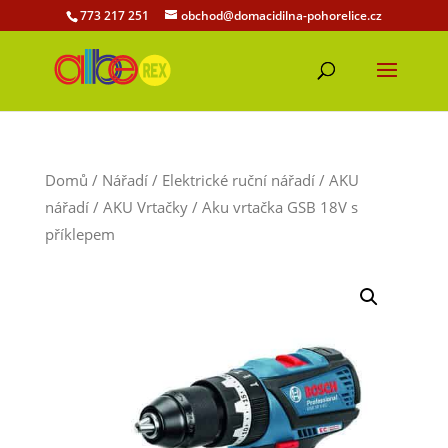
773 217 251
obchod@domacidilna-pohorelice.cz
Domů
/
Nářadí
/
Elektrické ruční nářadí
/
AKU
nářadí
/
AKU Vrtačky
/ Aku vrtačka GSB 18V s
příklepem