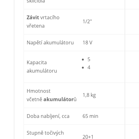
sklíčidla
Závit
vrtacího
1/2″
vřetena
Napětí akumulátoru
18 V
5
Kapacita
4
akumulátoru
Hmotnost
1,8 kg
včetně
akumulátor
ů
Doba nabíjení, cca
65 min
Stupně točivých
20+1