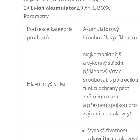
2×
Li-Ion
akumulátor
2,0 Ah, L-BOXX
Parametry
Podsekce kategorie
Akumulátorový
produktů
šroubovák s příklepem
Nejkompaktnější
a výkonný střední
příklepový Vrtací
šroubovák s pokročilou
Hlavní myšlenka
funkcí ochrany proti
zpětnému rázu
a přesnou spojkou pro
zvýšení produktivity!
Vysoká životnost
a
kvalita
: celokovové