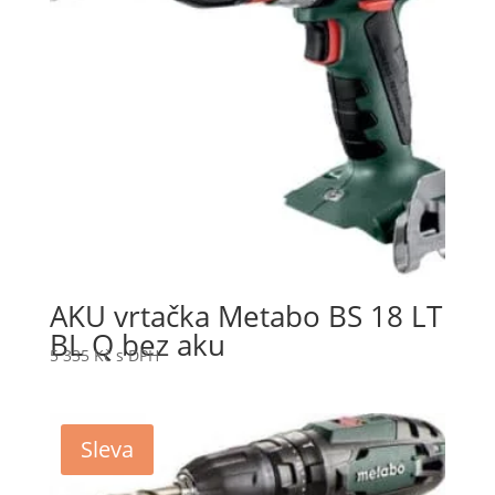
AKU vrtačka Metabo BS 18 LT
BL Q bez aku
5 335
Kč
s DPH
Sleva