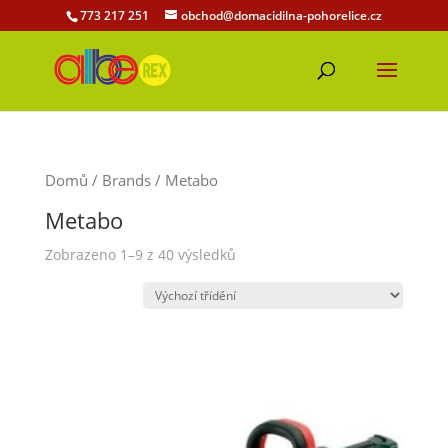
773 217 251
obchod@domacidilna-pohorelice.cz
Domů
/ Brands / Metabo
Metabo
Zobrazeno 1–9 z 40 výsledků