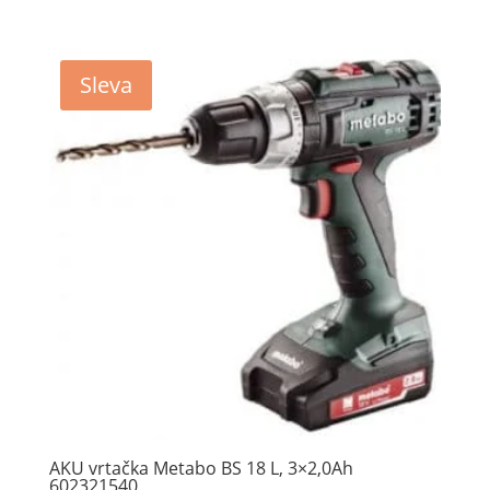
Sleva
AKU vrtačka Metabo BS 18 L, 3×2,0Ah
602321540