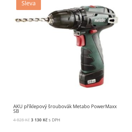
Sleva
AKU příklepový šroubovák Metabo PowerMaxx
SB
4 828
Kč
3 130
Kč
s DPH