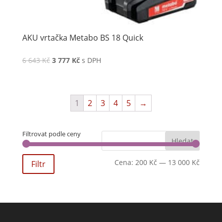
AKU vrtačka Metabo BS 18 Quick
6 643
Kč
3 777
Kč
s DPH
1
2
3
4
5
→
Filtrovat podle ceny
Cena:
200 Kč
—
13 000 Kč
Filtr