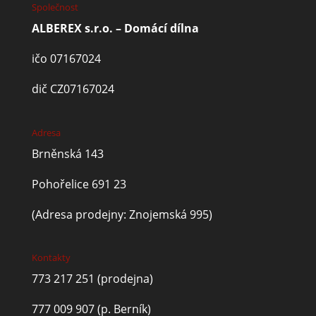
Společnost
ALBEREX s.r.o. – Domácí dílna
ičo 07167024
dič CZ07167024
Adresa
Brněnská 143
Pohořelice 691 23
(Adresa prodejny: Znojemská 995)
Kontakty
773 217 251
(prodejna)
777 009 907
(p. Berník)