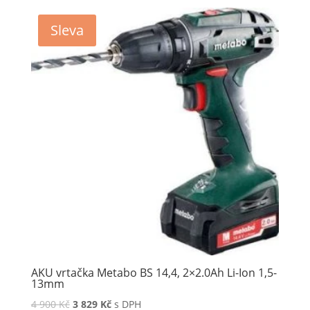
Sleva
AKU vrtačka Metabo BS 14,4, 2×2.0Ah Li-Ion 1,5-
13mm
4 900
Kč
3 829
Kč
s DPH