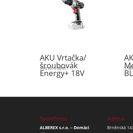
AKU Vrtačka/
AK
šroubovák
Me
554
Kč
s DPH
5 5
Energy+ 18V
BL
Společnost
Adresa
ALBEREX s.r.o. – Domácí
Brněnská 14