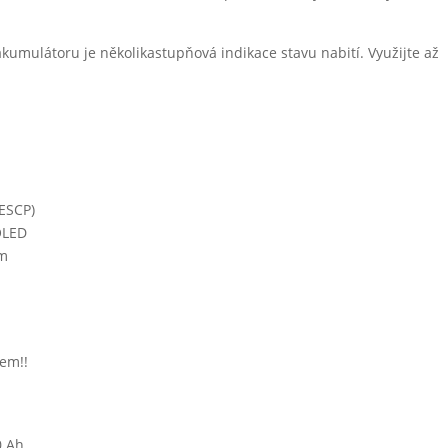
mulátoru je několikastupňová indikace stavu nabití. Využijte až
(ESCP)
OLED
ém
lem!!
0 Ah