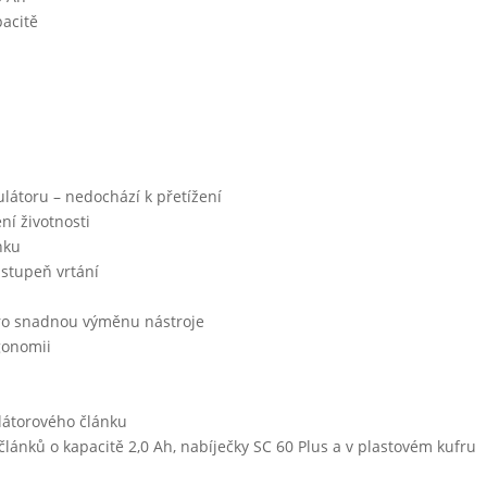
pacitě
látoru – nedochází k přetížení
ní životnosti
nku
 stupeň vrtání
 pro snadnou výměnu nástroje
gonomii
átorového článku
lánků o kapacitě 2,0 Ah, nabíječky SC 60 Plus a v plastovém kufru