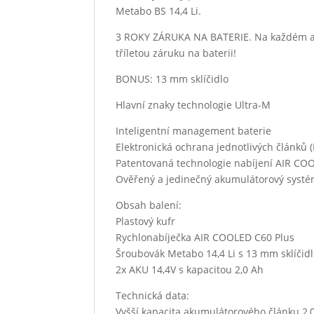
Metabo BS 14,4 Li.
3 ROKY ZÁRUKA NA BATERIE. Na každém aku
tříletou záruku na baterii!
BONUS: 13 mm sklíčidlo
Hlavní znaky technologie Ultra-M
Inteligentní management baterie
Elektronická ochrana jednotlivých článků 
Patentovaná technologie nabíjení AIR CO
Ověřený a jedinečný akumulátorový syst
Obsah balení:
Plastový kufr
Rychlonabíječka AIR COOLED C60 Plus
Šroubovák Metabo 14,4 Li s 13 mm sklíčid
2x AKU 14,4V s kapacitou 2,0 Ah
Technická data:
Vyšší kapacita akumulátorového článku 2,