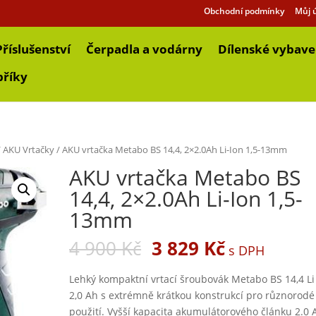
Obchodní podmínky
Můj 
Příslušenství
Čerpadla a vodárny
Dílenské vybave
bříky
/
AKU Vrtačky
/ AKU vrtačka Metabo BS 14,4, 2×2.0Ah Li-Ion 1,5-13mm
AKU vrtačka Metabo BS
14,4, 2×2.0Ah Li-Ion 1,5-
13mm
4 900
Kč
3 829
Kč
s DPH
Lehký kompaktní vrtací šroubovák Metabo BS 14,4 Li
2,0 Ah s extrémně krátkou konstrukcí pro různorodé
použití. Vyšší kapacita akumulátorového článku 2.0 