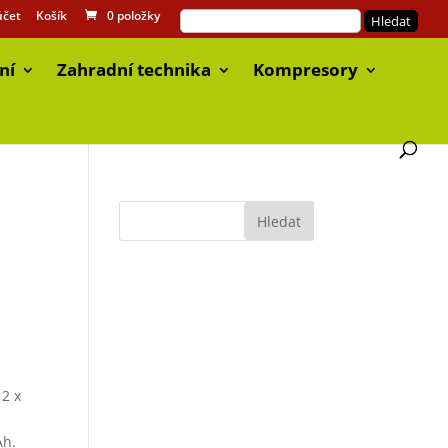
účet
Košík
0 položky
ní
Zahradní technika
Kompresory
 2 x
Ah.