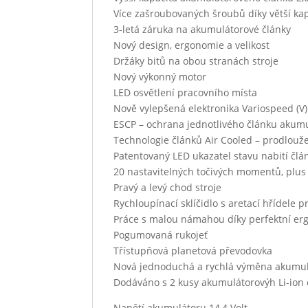
Více zašroubovaných šroubů díky větší ka
3-letá záruka na akumulátorové články
Nový design, ergonomie a velikost
Držáky bitů na obou stranách stroje
Nový výkonný motor
LED osvětlení pracovního místa
Nově vylepšená elektronika Variospeed (V)
ESCP – ochrana jednotlivého článku akumu
Technologie článků Air Cooled – prodlouže
Patentovaný LED ukazatel stavu nabití člá
20 nastavitelných točivých momentů, plus
Pravý a levý chod stroje
Rychloupínací sklíčidlo s aretací hřídele
Práce s malou námahou díky perfektní er
Pogumovaná rukojeť
Třístupňová planetová převodovka
Nová jednoduchá a rychlá výměna akumul
Dodáváno s 2 kusy akumulátorovýh Li-ion č
Napětí akumulátoru 14,4 Volt