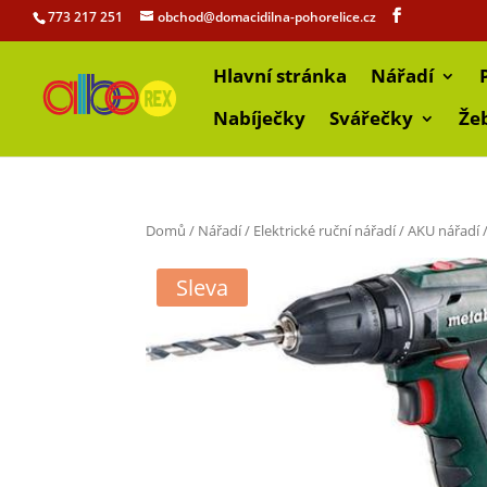
773 217 251
obchod@domacidilna-pohorelice.cz
Hlavní stránka
Nářadí
Nabíječky
Svářečky
Že
Domů
/
Nářadí
/
Elektrické ruční nářadí
/
AKU nářadí
Sleva