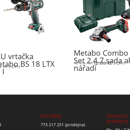
Metabo Combo
U vrtačka
Set 2.4.7 sada a
tabo BS 18 LTX
18 156
Kč
12 999
Kč
s DPH
nářadí
67
Kč
s DPH
 I
Kontakty
Otevírací
prodejny
3
773 217 251
(prodejna)
Po – Pá : 7: