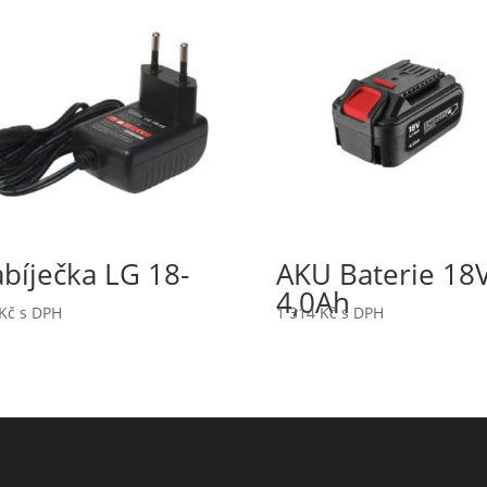
bíječka LG 18-
AKU Baterie 18
4,0Ah
Kč
s DPH
1 314
Kč
s DPH