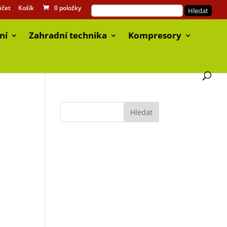
účet
Košík
0 položky
ní
Zahradní technika
Kompresory