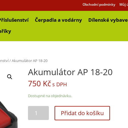
Obchodní podmínky
Můj 
Příslušenství
Čerpadla a vodárny
Dílenské vybave
bříky
enství
/ Akumulátor AP 18-20
Akumulátor AP 18-20
750
Kč
s DPH
Dostupné na objednávku.
Přidat do košíku