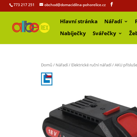
773 217 251
obchod@domacidilna-pohorelice.cz
Hlavní stránka
Nářadí
Nabíječky
Svářečky
Že
Domů
/
Nářadí
/
Elektrické ruční nářadí
/
AKU přísluš