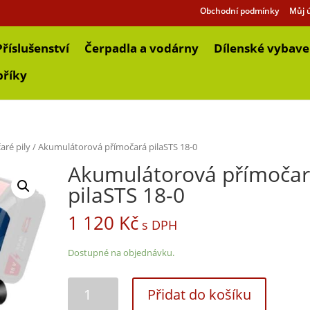
Obchodní podmínky
Můj 
Příslušenství
Čerpadla a vodárny
Dílenské vybave
bříky
aré pily
/ Akumulátorová přímočará pilaSTS 18-0
Akumulátorová přímoča
pilaSTS 18-0
1 120
Kč
s DPH
Dostupné na objednávku.
Přidat do košíku