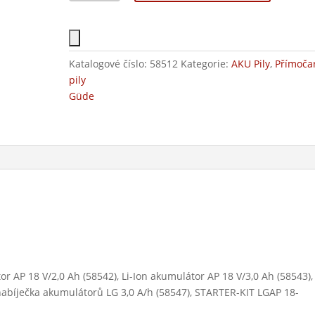
Katalogové číslo:
58512
Kategorie:
AKU Pily
,
Přímoča
pily
Güde
r AP 18 V/2,0 Ah (58542), Li-Ion akumulátor AP 18 V/3,0 Ah (58543),
 nabíječka akumulátorů LG 3,0 A/h (58547), STARTER-KIT LGAP 18-