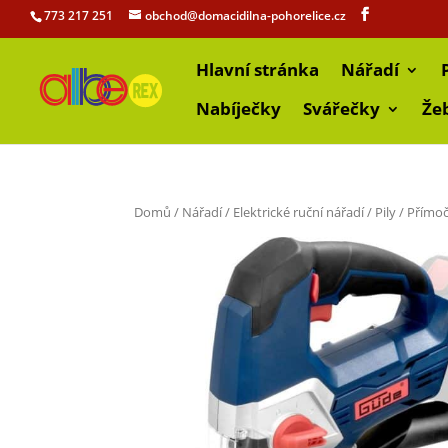
773 217 251
obchod@domacidilna-pohorelice.cz
Hlavní stránka
Nářadí
Nabíječky
Svářečky
Že
Domů
/
Nářadí
/
Elektrické ruční nářadí
/
Pily
/
Přímoč