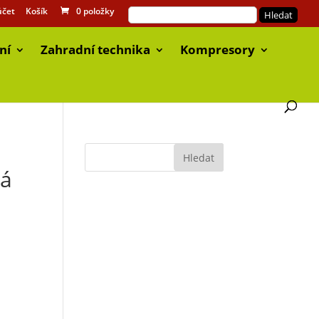
účet
Košík
0 položky
ní
Zahradní technika
Kompresory
rá