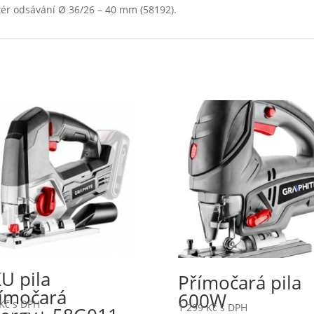
ptér odsávání Ø 36/26 – 40 mm (58192).
U pila
Přímočará pila
ímočará
600W
Kč
s DPH
1 299
Kč
s DPH