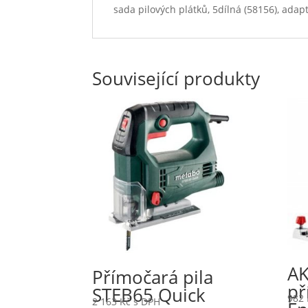
sada pilových plátků, 5dílná (58156), ada
Související produkty
AK
Přímočará pila
př
STEB65 Quick
982
2 163
Kč
s DPH