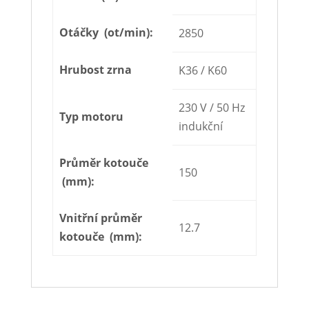
Otáčky (ot/min):
2850
Hrubost zrna
K36 / K60
230 V / 50 Hz
Typ motoru
indukční
Průměr kotouče
150
(mm):
Vnitřní průměr
12.7
kotouče (mm):