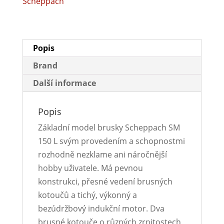
Scheppach
Popis
Brand
Další informace
Popis
Základní model brusky Scheppach SM
150 L svým provedením a schopnostmi
rozhodně nezklame ani náročnější
hobby uživatele. Má pevnou
konstrukci, přesné vedení brusných
kotoučů a tichý, výkonný a
bezúdržbový indukční motor. Dva
brusné kotouče o různých zrnitostech