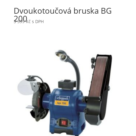
Dvoukotoučová bruska BG
200
3 399
Kč
s DPH