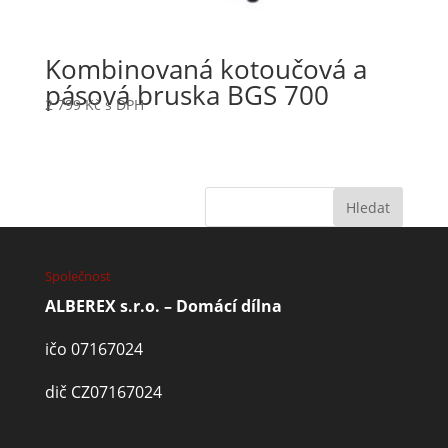
Kombinovaná kotoučová a
pásová bruska BGS 700
2 799
Kč
s DPH
Společnost
ALBEREX s.r.o. – Domácí dílna
ičo 07167024
dič CZ07167024