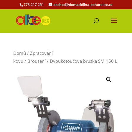
773 217 251
obchod@domacidilna-pohorelice.cz
Domů
/
Zpracování
kovu
/
Broušení
/ Dvoukotoučová bruska SM 150 L