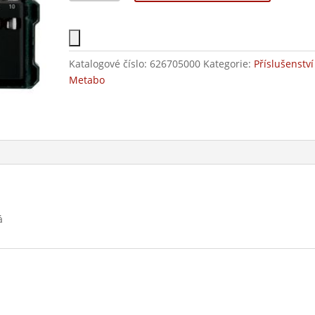
Katalogové číslo:
626705000
Kategorie:
Příslušenství
Metabo
á