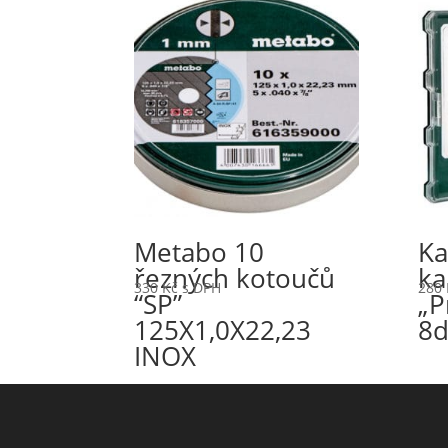
Metabo 10
Ka
řezných kotoučů
k
330
Kč
s DPH
280
“SP”
„P
125X1,0X22,23
8d
INOX