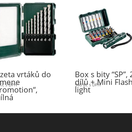
zeta vrtáků do
Box s bity “SP”, 
amene
dílů + Mini Flas
Kč
s DPH
540
Kč
s DPH
romotion“,
light
ílná