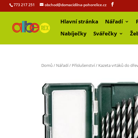
773 217 251
obchod@domacidilna-pohorelice.cz
Hlavní stránka
Nářadí
Nabíječky
Svářečky
Že
Domů
/
Nářadí
/
Příslušenství
/ Kazeta vrtáků do dře