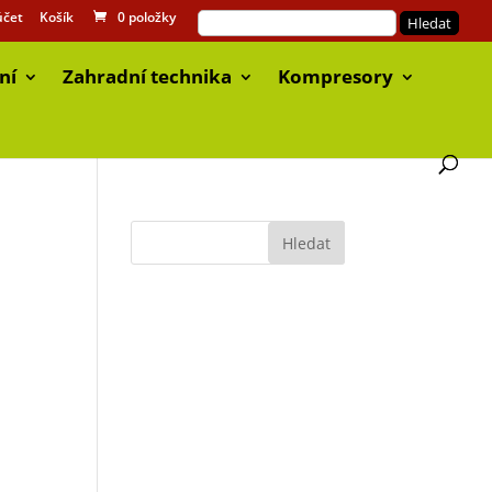
účet
Košík
0 položky
ní
Zahradní technika
Kompresory