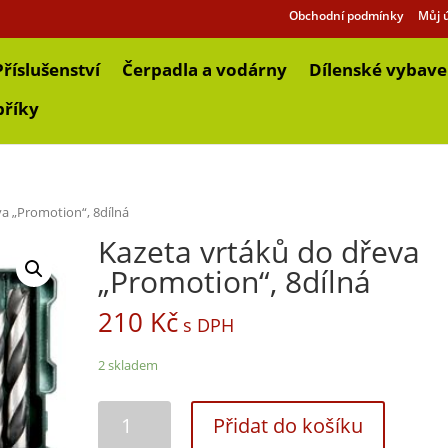
Obchodní podmínky
Můj 
Příslušenství
Čerpadla a vodárny
Dílenské vybave
bříky
va „Promotion“, 8dílná
Kazeta vrtáků do dřeva
„Promotion“, 8dílná
210
Kč
s DPH
2 skladem
Přidat do košíku