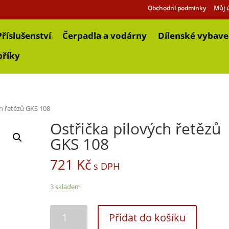
Obchodní podmínky
Můj 
Příslušenství
Čerpadla a vodárny
Dílenské vybave
bříky
ch řetězů GKS 108
Ostřička pilových řetězů
GKS 108
721
Kč
s DPH
3 skladem
Přidat do košíku