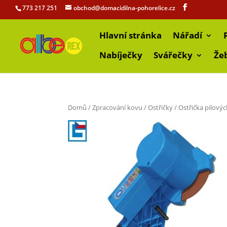
773 217 251
obchod@domacidilna-pohorelice.cz
Hlavní stránka
Nářadí
Nabíječky
Svářečky
Že
Domů
/
Zpracování kovu
/
Ostřičky
/ Ostřička pilový