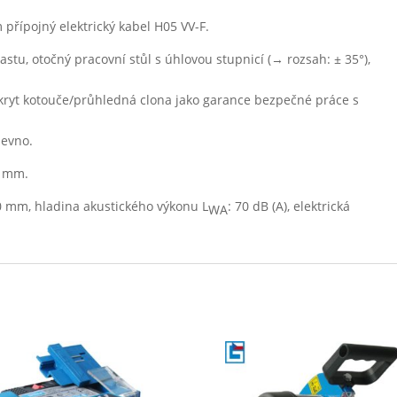
 přípojný elektrický kabel H05 VV-F.
astu, otočný pracovní stůl s úhlovou stupnicí (→ rozsah: ± 35°),
 kryt kotouče/průhledná clona jako garance bezpečné práce s
pevno.
2 mm.
60 mm, hladina akustického výkonu L
: 70 dB (A), elektrická
WA