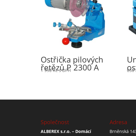
Ostřička pilových
Un
řetězů P 2300 A
os
1 990
Kč
s DPH
650
Společnost
Adresa
ALBEREX s.r.o. – Domácí
Brněnská 14