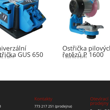
iverzální
Ostřička pilovýc
třička GUS 650
řetězů P 1600
Kč
s DPH
1 658
Kč
s DPH
Kontakty
Otevírací
prodejny
3
773 217 251
(prodejna)