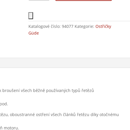
Katalogové číslo:
94077
Kategorie:
Ostřičky
Güde
á k broušení všech běžně používaných typů řetězů
apod.
tězu, oboustranné ostření všech článků řetězu díky otočnému
íň motoru.