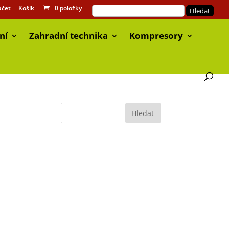
účet
Košík
0 položky
ní
Zahradní technika
Kompresory