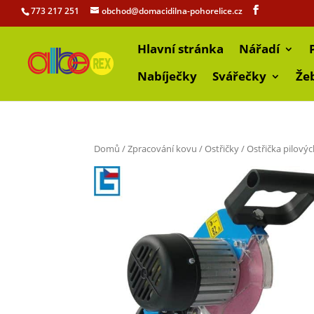
773 217 251
obchod@domacidilna-pohorelice.cz
Hlavní stránka
Nářadí
Nabíječky
Svářečky
Že
Domů
/
Zpracování kovu
/
Ostřičky
/ Ostřička pilový