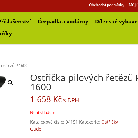
Obchodní podmínky
Můj 
Příslušenství
Čerpadla a vodárny
Dílenské vybave
bříky
ch řetězů P 1600
Ostřička pilových řetězů 
1600
1 658
Kč
s DPH
Není skladem
Katalogové číslo:
94151
Kategorie:
Ostřičky
Güde