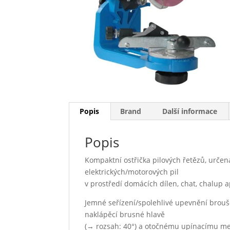
Popis
Brand
Další informace
Popis
Kompaktní ostřička pilových řetězů, urče
elektrických/motorových pil
v prostředí domácích dílen, chat, chalup 
Jemné seřízení/spolehlivé upevnění brouš
naklápěcí brusné hlavě
(→ rozsah: 40°) a otočnému upínacímu me