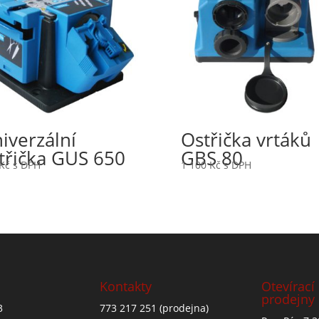
iverzální
Ostřička vrtáků
třička GUS 650
GBS 80
Kč
s DPH
1 100
Kč
s DPH
Kontakty
Otevírací
prodejny
3
773 217 251
(prodejna)