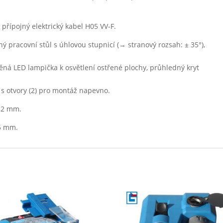
přípojný elektrický kabel H05 VV-F.
ný pracovní stůl s úhlovou stupnicí (→ stranový rozsah: ± 35°),
ěná LED lampička k osvětlení ostřené plochy, průhledný kryt
 s otvory (2) pro montáž napevno.
3,2 mm.
95 mm.