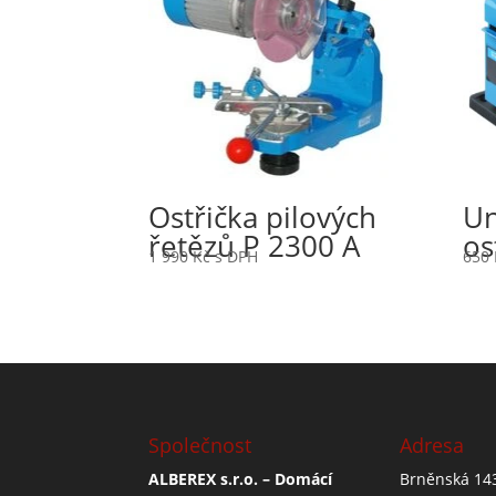
Ostřička pilových
Un
řetězů P 2300 A
os
1 990
Kč
s DPH
650
Společnost
Adresa
ALBEREX s.r.o. – Domácí
Brněnská 14