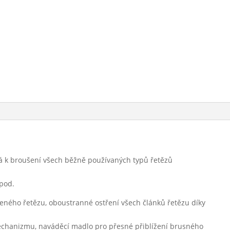
ná k broušení všech běžně používaných typů řetězů
apod.
eného řetězu, oboustranné ostření všech článků řetězu díky
chanizmu, naváděcí madlo pro přesné přiblížení brusného