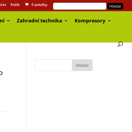
účet
Košík
0 položky
ní
Zahradní technika
Kompresory
P