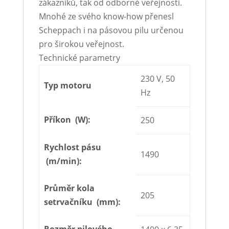
zákazníků, tak od odborné veřejnosti.
Mnohé ze svého know-how přenesl
Scheppach i na pásovou pilu určenou
pro širokou veřejnost.
Technické parametry
230 V, 50
Typ motoru
Hz
Příkon (W):
250
Rychlost pásu
1490
(m/min):
Průměr kola
205
setrvačníku (mm):
Rozměr pilového