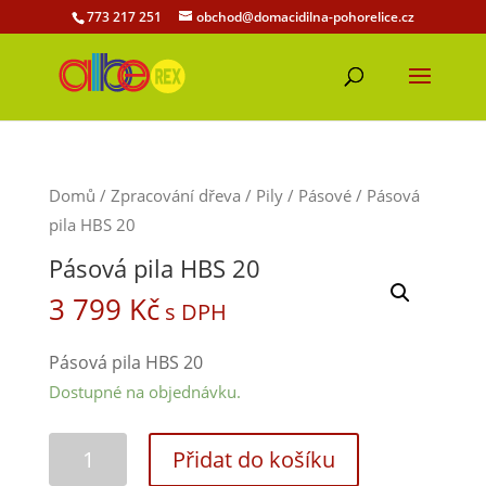
773 217 251
obchod@domacidilna-pohorelice.cz
Domů
/
Zpracování dřeva
/
Pily
/
Pásové
/ Pásová
pila HBS 20
Pásová pila HBS 20
3 799
Kč
s DPH
Pásová pila HBS 20
Dostupné na objednávku.
Přidat do košíku