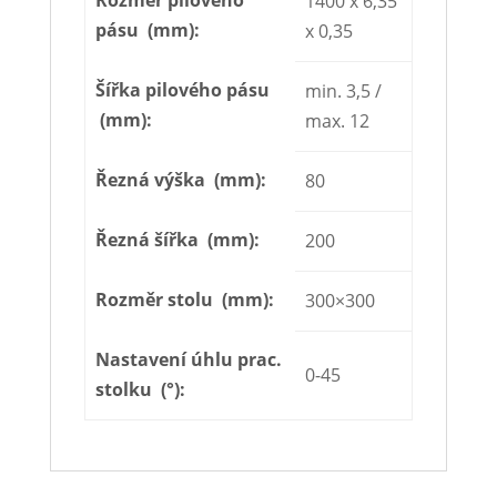
1400 x 6,35
pásu (mm):
x 0,35
Šířka pilového pásu
min. 3,5 /
(mm):
max. 12
Řezná výška (mm):
80
Řezná šířka (mm):
200
Rozměr stolu (mm):
300×300
Nastavení úhlu prac.
0-45
stolku (°):