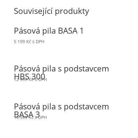
Související produkty
Pásová pila BASA 1
5 199
Kč
s DPH
Pásová pila s podstavcem
HBS 300
12 999
Kč
s DPH
Pásová pila s podstavcem
BASA 3
16 999
Kč
s DPH