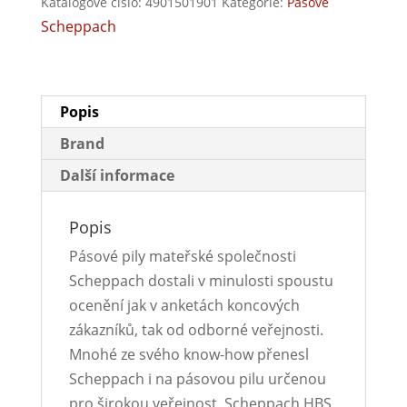
Katalogové číslo:
4901501901
Kategorie:
Pásové
Scheppach
Popis
Brand
Další informace
Popis
Pásové pily mateřské společnosti
Scheppach dostali v minulosti spoustu
ocenění jak v anketách koncových
zákazníků, tak od odborné veřejnosti.
Mnohé ze svého know-how přenesl
Scheppach i na pásovou pilu určenou
pro širokou veřejnost. Scheppach HBS