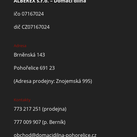
ALBEREX s.r.o. – Domácí dílna
ičo 07167024
dič CZ07167024
Adresa
Brněnská 143
Pohořelice 691 23
(Adresa prodejny: Znojemská 995)
Kontakty
773 217 251
(prodejna)
777 009 907
(p. Berník)
obchod@domacidilna-pohorelice.cz