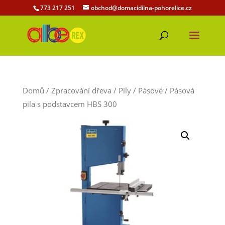
773 217 251
obchod@domacidilna-pohorelice.cz
Domů
/
Zpracování dřeva
/
Pily
/
Pásové
/ Pásová
pila s podstavcem HBS 300