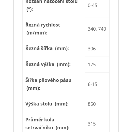
Rozsah natočení stolu
0-45
(°):
Řezná rychlost
340, 740
(m/min):
Řezná šířka (mm):
306
Řezná výška (mm):
175
Šířka pilového pásu
6-15
(mm):
Výška stolu (mm):
850
Průměr kola
315
setrvačníku (mm):