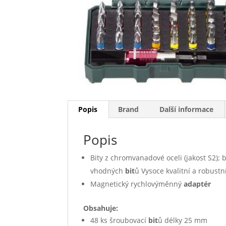
Popis
Brand
Další informace
Popis
Bity z chromvanadové oceli (jakost S2);
vhodných
bit
ů Vysoce kvalitní a robustn
Magnetický rychlovýměnný
adaptér
Obsahuje:
48 ks šroubovací
bit
ů délky 25 mm