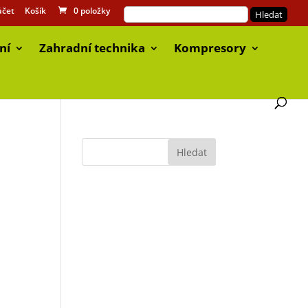
účet
Košík
0 položky
ní
Zahradní technika
Kompresory