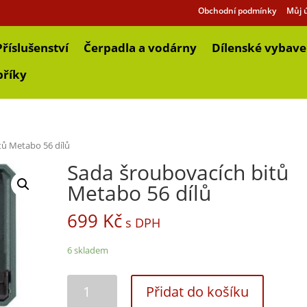
Obchodní podmínky
Můj 
Příslušenství
Čerpadla a vodárny
Dílenské vybave
bříky
tů Metabo 56 dílů
Sada šroubovacích bitů
Metabo 56 dílů
699
Kč
s DPH
6 skladem
Přidat do košíku