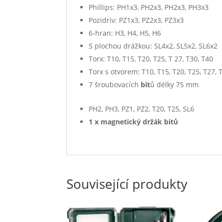
Phillips: PH1x3, PH2x3, PH2x3, PH3x3
Pozidriv: PZ1x3, PZ2x3, PZ3x3
6-hran: H3, H4, H5, H6
S plochou drážkou: SL4x2, SL5x2, SL6x2
Torx: T10, T15, T20, T25, T 27, T30, T40
Torx s otvorem: T10, T15, T20, T25, T27, 
7 šroubovacích
bit
ů délky 75 mm
PH2, PH3, PZ1, PZ2, T20, T25, SL6
1 x magnetický držák
bit
ů
Související produkty