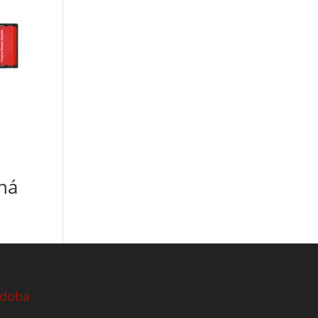
ná
 doba