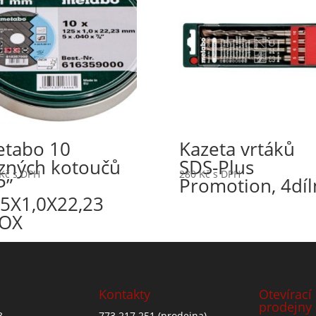
tabo 10
Kazeta vrtáků
zných kotoučů
SDS-Plus
Kč
s DPH
280
Kč
s DPH
P”
Promotion, 4díl
5X1,0X22,23
NOX
Kontakty
Otevírací
prodejny
3
773 217 251
(prodejna)