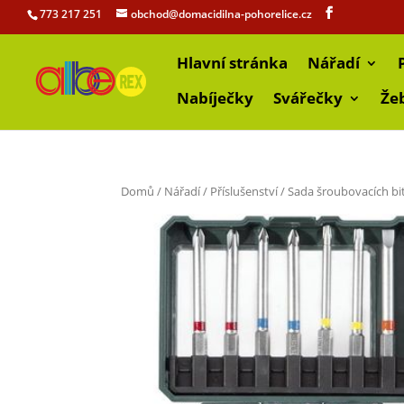
773 217 251
obchod@domacidilna-pohorelice.cz
Hlavní stránka
Nářadí
Nabíječky
Svářečky
Že
Domů
/
Nářadí
/
Příslušenství
/ Sada šroubovacích bi