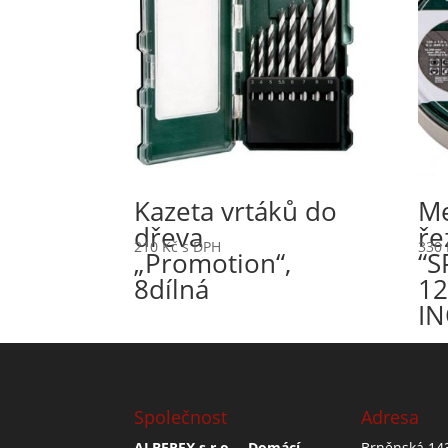
Kazeta vrtáků do
Me
dřeva
ře
210
Kč
s DPH
330
„Promotion“,
“S
8dílná
12
I
Společnost
Adresa
ALBEREX s.r.o. – Domácí
Brněnská 14