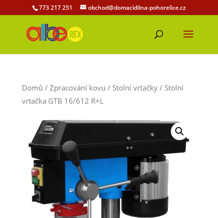
773 217 251
obchod@domacidilna-pohorelice.cz
Domů
/
Zpracování kovu
/
Stolní vrtačky
/ Stolní
vrtačka GTB 16/612 R+L