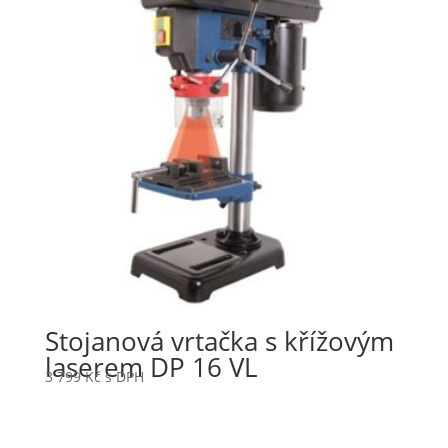
Stojanová vrtačka s křížovým
laserem DP 16 VL
3 799
Kč
s DPH