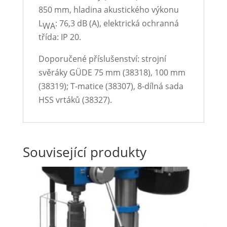
850 mm, hladina akustického výkonu
L
: 76,3 dB (A), elektrická ochranná
WA
třída: IP 20.
Doporučené příslušenství: strojní
svěráky GÜDE 75 mm (38318), 100 mm
(38319); T-matice (38307), 8-dílná sada
HSS vrtáků (38327).
Související produkty