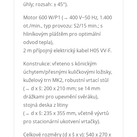
úhly; rozsah: ± 45°).
Motor 600 W/P1 (→ 400 V~50 Hz, 1.400
ot./min., typ provozu: S2/15 min.; s
hliníkovým pláštěm pro optimální
odvod tepla),
2 m přípojný elektrický kabel H05 VV-F.
Konstrukce: vřeteno s kónickým
úchytem/přesnými kuličkovými ložisky,
kuželový trn MK2, robustní vrtací stůl
(→ d x š: 200 x 210 mm; se 14 mm
drážkami pro upevnění svěráku),
stojná deska z litiny
(→ d x š: 235 x 355 mm, včetně vývrtů
pro stacionární ukotvení vrtačky).
Celkové rozměry (d x š x v): 540 x 270 x