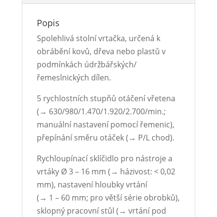
Popis
Spolehlivá stolní vrtačka, určená k
obrábění kovů, dřeva nebo plastů v
podmínkách údržbářských/
řemeslnických dílen.
5 rychlostních stupňů otáčení vřetena
(→ 630/980/1.470/1.920/2.700/min.;
manuální nastavení pomocí řemenic),
přepínání směru otáček (→ P/L chod).
Rychloupínací sklíčidlo pro nástroje a
vrtáky Ø 3 – 16 mm (→ házivost: < 0,02
mm), nastavení hloubky vrtání
(→ 1 – 60 mm; pro větší série obrobků),
sklopný pracovní stůl (→ vrtání pod