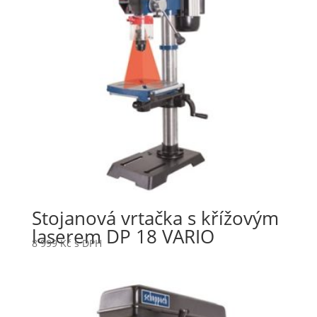
Stojanová vrtačka s křížovým
laserem DP 18 VARIO
8 999
Kč
s DPH